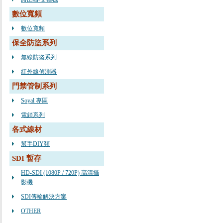
數位寬頻
數位寬頻
保全防盜系列
無線防盜系列
紅外線偵測器
門禁管制系列
Soyal 專區
電鎖系列
各式線材
幫手DIY類
SDI 暫存
HD-SDI (1080P / 720P) 高清攝
影機
SDI傳輸解決方案
OTHER