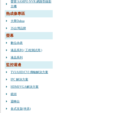
聲寶 SAMPO NVR 網路型錄影
主機
熱成像專區
大華Dahua
3S台灣品牌
螢幕
數位db表
液晶系列 ( 工程測試用 )
液晶系列
監控週邊
TVI/AHD/CVI 傳輸解決方案
IPC 解決方案
HDMI/VGA解決方案
鏡頭
迴轉台
各式支架(夾具)