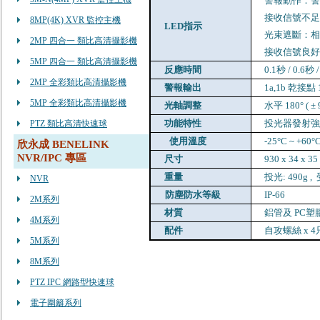
警報動作：
接收信號不
8MP(4K) XVR 監控主機
LED
指示
光束遮斷：
2MP 四合一 類比高清攝影機
接收信號良
5MP 四合一 類比高清攝影機
反應時間
0.1秒
/ 0.6
秒
/
2MP 全彩類比高清攝影機
警報輸出
1a,1b
乾接點
5MP 全彩類比高清攝影機
光軸調整
水平
180° ( ±
功能特性
投光器發射
PTZ 類比高清快速球
使用溫度
-25°C ~ +60°
欣永成 BENELINK
NVR/IPC 專區
尺寸
930 x 34 x 3
重量
投光
: 490g ,
NVR
防塵防水等級
IP-66
2M系列
材質
鋁管及
PC
塑
4M系列
配件
自攻螺絲
x 4
5M系列
8M系列
PTZ IPC 網路型快速球
電子圍籬系列