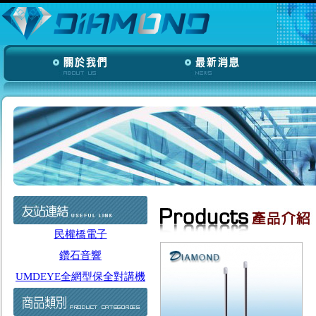
民權橋電子
鑽石音響
UMDEYE全網型保全對講機