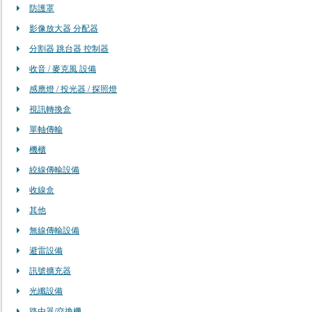
防護罩
影像放大器 分配器
分割器 跳台器 控制器
收音 / 麥克風 設備
感應燈 / 投光器 / 探照燈
視訊轉換盒
單軸傳輸
機櫃
絞線傳輸設備
收線盒
其他
無線傳輸設備
避雷設備
訊號擴充器
光纖設備
路由器/交換機