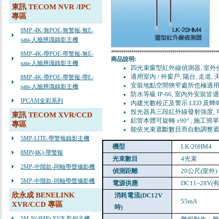
東訊 TECOM NVR /IPC
專區
8MP-4K-無POE-無警報-無E-
sata-人臉辨識錄影主機
8MP-4K-帶POE-帶警報-無E-
商品說明:
sata-人臉辨識錄影主機
四光束窗型紅外線偵測器
,
室外
適用室內
/
外窗戶
,
陽台
,
走道
,
8MP-4K-帶POE-帶警報-帶E-
安裝地點空間狹窄處所也極適
sata-人臉辨識錄影主機
防水等級
IP-66,
室內外安裝皆適
IPCAM全彩系列
內建光數校正及警示
LED
及蜂
投光器具三段紅外線發射強度
,
東訊 TECOM XVR/CCD
鋁管本體可旋轉 ±
90
°
,
施工簡單
專區
能依光束遮斷數目而自動調整
5MP-LITE-帶警報錄影主機
機型
LK-20HM4
8MP(4K)-帶警報
光束數目
4光束
2MP-中階款-同軸帶聲攝影機
偵測距離
20公尺
(
室外
)
5MP-中階款-同軸帶聲攝影機
電源供應
DC11~28V
欣永成 BENELINK
消耗電流
(DC12V
55mA
XVR/CCD 專區
時
)
5M-N(4MP) XVR 監控主機