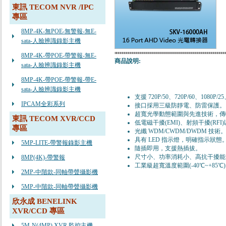
東訊 TECOM NVR /IPC
專區
8MP-4K-無POE-無警報-無E-
sata-人臉辨識錄影主機
8MP-4K-帶POE-帶警報-無E-
商品說明:
sata-人臉辨識錄影主機
8MP-4K-帶POE-帶警報-帶E-
sata-人臉辨識錄影主機
支援 720P/50、720P/60、1080P/25
IPCAM全彩系列
接口採用三級防靜電、防雷保護。
超寬光學動態範圍與先進技術，傳輸
東訊 TECOM XVR/CCD
低電磁干擾(EMI)、射頻干擾(RF
專區
光纖 WDM/CWDM/DWDM 技術
具有 LED 指示燈，明確指示狀態
5MP-LITE-帶警報錄影主機
隨插即用，支援熱插拔。
尺寸小、功率消耗小、高抗干擾能
8MP(4K)-帶警報
工業級超寬溫度範圍(-40℃~+85℃
2MP-中階款-同軸帶聲攝影機
5MP-中階款-同軸帶聲攝影機
欣永成 BENELINK
XVR/CCD 專區
5M-N(4MP) XVR 監控主機