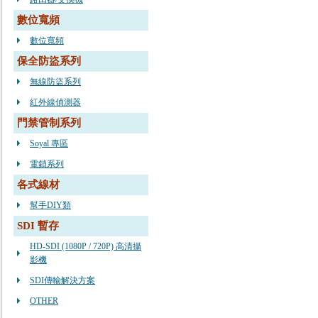
數位寬頻
數位寬頻
保全防盜系列
無線防盜系列
紅外線偵測器
門禁管制系列
Soyal 專區
電鎖系列
各式線材
幫手DIY類
SDI 暫存
HD-SDI (1080P / 720P) 高清攝
影機
SDI傳輸解決方案
OTHER