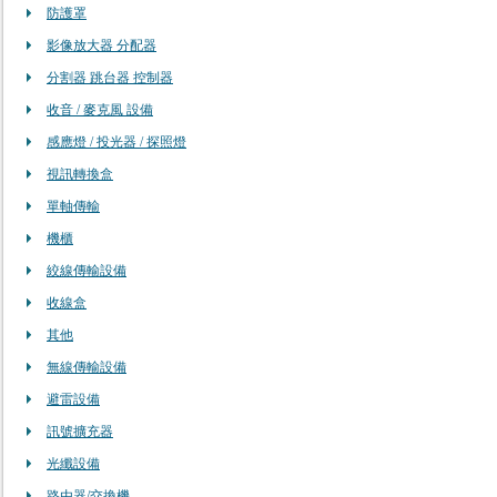
防護罩
影像放大器 分配器
分割器 跳台器 控制器
收音 / 麥克風 設備
感應燈 / 投光器 / 探照燈
視訊轉換盒
單軸傳輸
機櫃
絞線傳輸設備
收線盒
其他
無線傳輸設備
避雷設備
訊號擴充器
光纖設備
路由器/交換機