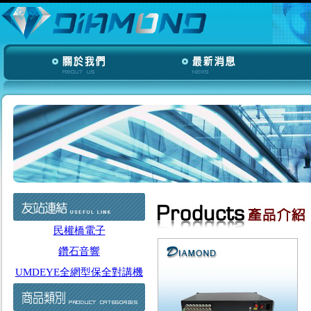
民權橋電子
鑽石音響
UMDEYE全網型保全對講機