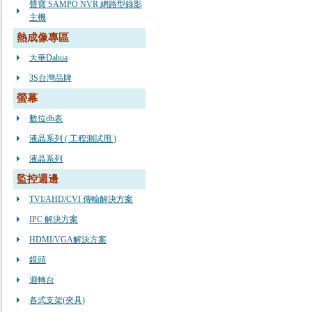
聲寶 SAMPO NVR 網路型錄影
主機
熱成像專區
大華Dahua
3S台灣品牌
螢幕
數位db表
液晶系列 ( 工程測試用 )
液晶系列
監控週邊
TVI/AHD/CVI 傳輸解決方案
IPC 解決方案
HDMI/VGA解決方案
鏡頭
迴轉台
各式支架(夾具)