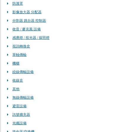
防護罩
影像放大器 分配器
分割器 跳台器 控制器
收音 / 麥克風 設備
感應燈 / 投光器 / 探照燈
視訊轉換盒
單軸傳輸
機櫃
絞線傳輸設備
收線盒
其他
無線傳輸設備
避雷設備
訊號擴充器
光纖設備
路由器/交換機