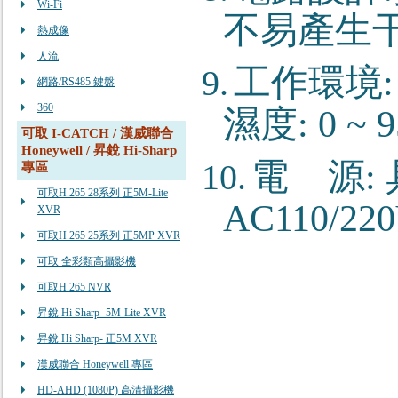
Wi-Fi
不易產生干
熱成像
人流
工作環境
9.
網路/RS485 鍵盤
360
濕度
: 0 ~
可取 I-CATCH / 漢威聯合
Honeywell / 昇銳 Hi-Sharp
電
源
:
10.
專區
可取H.265 28系列 正5M-Lite
AC110/22
XVR
可取H.265 25系列 正5MP XVR
可取 全彩類高攝影機
可取H.265 NVR
昇銳 Hi Sharp- 5M-Lite XVR
昇銳 Hi Sharp- 正5M XVR
漢威聯合 Honeywell 專區
HD-AHD (1080P) 高清攝影機