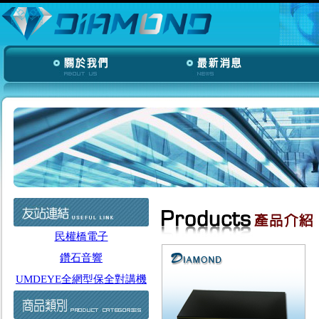
民權橋電子
鑽石音響
UMDEYE全網型保全對講機