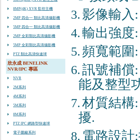
8MP(4K) XVR 監控主機
影像輸入
3.
2MP 四合一 類比高清攝影機
5MP 四合一 類比高清攝影機
輸出強度
4.
2MP 全彩類比高清攝影機
5MP 全彩類比高清攝影機
頻寬範圍
5.
PTZ 類比高清快速球
欣永成 BENELINK
訊號補償
6.
NVR/IPC 專區
NVR
能及整型
2M系列
4M系列
材質結構
7.
5M系列
擾
.
8M系列
PTZ IPC 網路型快速球
電路設計
:
8.
電子圍籬系列