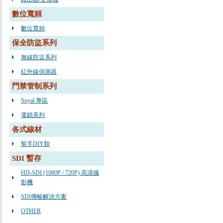
數位寬頻
數位寬頻
保全防盜系列
無線防盜系列
紅外線偵測器
門禁管制系列
Soyal 專區
電鎖系列
各式線材
幫手DIY類
SDI 暫存
HD-SDI (1080P / 720P) 高清攝
影機
SDI傳輸解決方案
OTHER