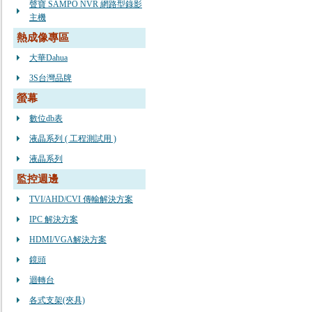
聲寶 SAMPO NVR 網路型錄影
主機
熱成像專區
大華Dahua
3S台灣品牌
螢幕
數位db表
液晶系列 ( 工程測試用 )
液晶系列
監控週邊
TVI/AHD/CVI 傳輸解決方案
IPC 解決方案
HDMI/VGA解決方案
鏡頭
迴轉台
各式支架(夾具)