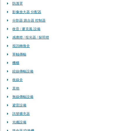
防護罩
影像放大器 分配器
分割器 跳台器 控制器
收音 / 麥克風 設備
感應燈 / 投光器 / 探照燈
視訊轉換盒
單軸傳輸
機櫃
絞線傳輸設備
收線盒
其他
無線傳輸設備
避雷設備
訊號擴充器
光纖設備
路由器/交換機