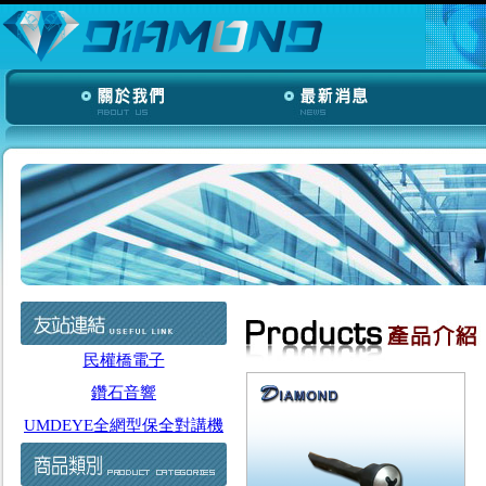
民權橋電子
鑽石音響
UMDEYE全網型保全對講機