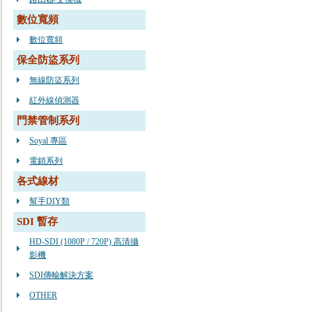
數位寬頻
數位寬頻
保全防盜系列
無線防盜系列
紅外線偵測器
門禁管制系列
Soyal 專區
電鎖系列
各式線材
幫手DIY類
SDI 暫存
HD-SDI (1080P / 720P) 高清攝
影機
SDI傳輸解決方案
OTHER