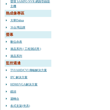
聲寶 SAMPO NVR 網路型錄影
主機
熱成像專區
大華Dahua
3S台灣品牌
螢幕
數位db表
液晶系列 ( 工程測試用 )
液晶系列
監控週邊
TVI/AHD/CVI 傳輸解決方案
IPC 解決方案
HDMI/VGA解決方案
鏡頭
迴轉台
各式支架(夾具)