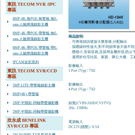
東訊 TECOM NVR /IPC
專區
8MP-4K-無POE-無警報-無E-
sata-人臉辨識錄影主機
8MP-4K-帶POE-帶警報-無E-
商品說明:
sata-人臉辨識錄影主機
．可將視頻訊號放大整形後,分配輸出
．採纜線特性放大,對不同頻率放大值不同
8MP-4K-帶POE-帶警報-帶E-
．體積小,安裝容易,且採用金屬外殼,防止
sata-人臉辨識錄影主機
．適用於住宅社區、家庭、辦公大樓、工
IPCAM全彩系列
影像輸入
東訊 TECOM XVR/CCD
1 Port 1Vpp / 75Ω
專區
影像輸出
5MP-LITE-帶警報錄影主機
4 Port 1Vpp / 75Ω
8MP(4K)-帶警報
2MP-中階款-同軸帶聲攝影機
頻寬(CVBS/AHD/CVI/TVI)
1Hz- 15MHz
5MP-中階款-同軸帶聲攝影機
欣永成 BENELINK
電源輸入
XVR/CCD 專區
DC12V(穩壓) / 0.5A
5M-N(4MP) XVR 監控主機