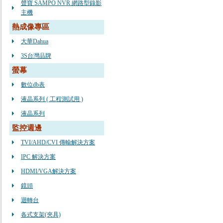
聲寶 SAMPO NVR 網路型錄影
主機
熱成像專區
大華Dahua
3S台灣品牌
螢幕
數位db表
液晶系列 ( 工程測試用 )
液晶系列
監控週邊
TVI/AHD/CVI 傳輸解決方案
IPC 解決方案
HDMI/VGA解決方案
鏡頭
迴轉台
各式支架(夾具)