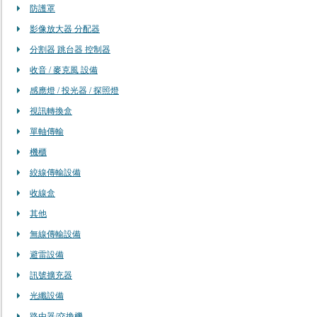
防護罩
影像放大器 分配器
分割器 跳台器 控制器
收音 / 麥克風 設備
感應燈 / 投光器 / 探照燈
視訊轉換盒
單軸傳輸
機櫃
絞線傳輸設備
收線盒
其他
無線傳輸設備
避雷設備
訊號擴充器
光纖設備
路由器/交換機