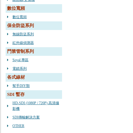
數位寬頻
數位寬頻
保全防盜系列
無線防盜系列
紅外線偵測器
門禁管制系列
Soyal 專區
電鎖系列
各式線材
幫手DIY類
SDI 暫存
HD-SDI (1080P / 720P) 高清攝
影機
SDI傳輸解決方案
OTHER