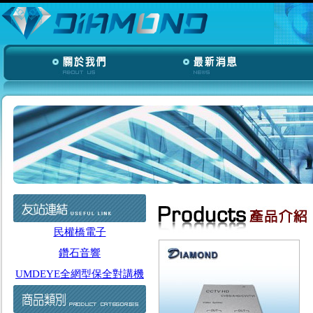
民權橋電子
鑽石音響
UMDEYE全網型保全對講機