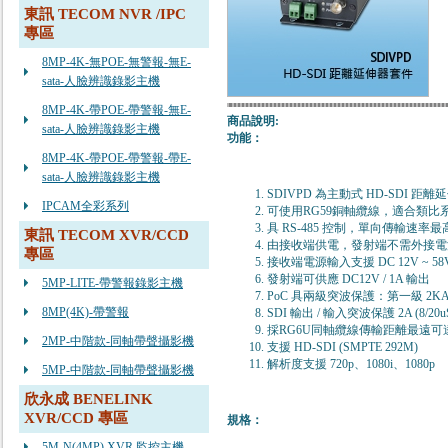
東訊 TECOM NVR /IPC
專區
8MP-4K-無POE-無警報-無E-
sata-人臉辨識錄影主機
8MP-4K-帶POE-帶警報-無E-
商品說明:
sata-人臉辨識錄影主機
功能：
8MP-4K-帶POE-帶警報-帶E-
sata-人臉辨識錄影主機
SDIVPD 為主動式 HD-SDI 距
IPCAM全彩系列
可使用RG59銅軸纜線，適合類比系統
具 RS-485 控制，單向傳輸速率最高
東訊 TECOM XVR/CCD
由接收端供電，發射端不需外接電
專區
接收端電源輸入支援 DC 12V ~ 58
發射端可供應 DC12V / 1A 輸出
5MP-LITE-帶警報錄影主機
PoC 具兩級突波保護：第一級 2KA (8/
8MP(4K)-帶警報
SDI 輸出 / 輸入突波保護 2A (8/20u
採RG6U同軸纜線傳輸距離最遠可達 
2MP-中階款-同軸帶聲攝影機
支援 HD-SDI (SMPTE 292M)
解析度支援 720p、1080i、1080p
5MP-中階款-同軸帶聲攝影機
欣永成 BENELINK
XVR/CCD 專區
規格：
5M-N(4MP) XVR 監控主機