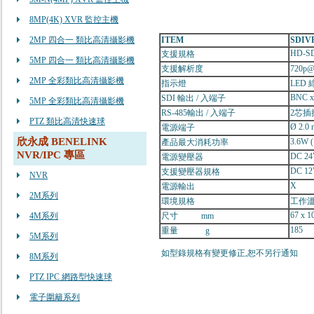
8MP(4K) XVR 監控主機
2MP 四合一 類比高清攝影機
ITEM
SDIV
HD-SD
支援規格
5MP 四合一 類比高清攝影機
支援解析度
720p@
2MP 全彩類比高清攝影機
指示燈
LED 
BNC x
SDI 輸出 / 入端子
5MP 全彩類比高清攝影機
RS-485輸出 / 入端子
2芯插拔
PTZ 類比高清快速球
Ø 2.0 
電源端子
欣永成 BENELINK
3.6W (
產品最大消耗功率
NVR/IPC 專區
DC 24
電源變壓器
DC 12
支援變壓器規格
NVR
X
電源輸出
2M系列
環境規格
工作溫
67 x 1
4M系列
尺寸 mm
185
重量 g
5M系列
如型錄規格有變更修正,恕不另行通知
8M系列
PTZ IPC 網路型快速球
電子圍籬系列