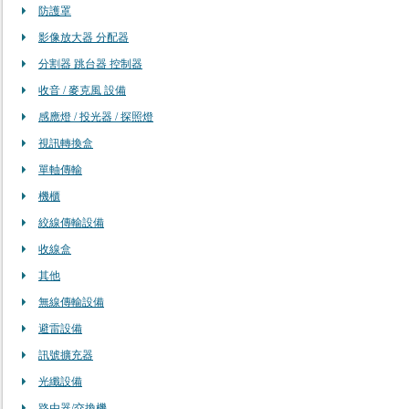
防護罩
影像放大器 分配器
分割器 跳台器 控制器
收音 / 麥克風 設備
感應燈 / 投光器 / 探照燈
視訊轉換盒
單軸傳輸
機櫃
絞線傳輸設備
收線盒
其他
無線傳輸設備
避雷設備
訊號擴充器
光纖設備
路由器/交換機