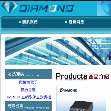
民權橋電子
鑽石音響
UMDEYE全網型保全對講機