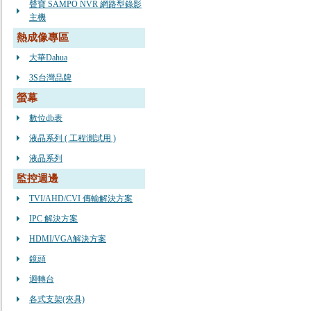
聲寶 SAMPO NVR 網路型錄影
主機
熱成像專區
大華Dahua
3S台灣品牌
螢幕
數位db表
液晶系列 ( 工程測試用 )
液晶系列
監控週邊
TVI/AHD/CVI 傳輸解決方案
IPC 解決方案
HDMI/VGA解決方案
鏡頭
迴轉台
各式支架(夾具)