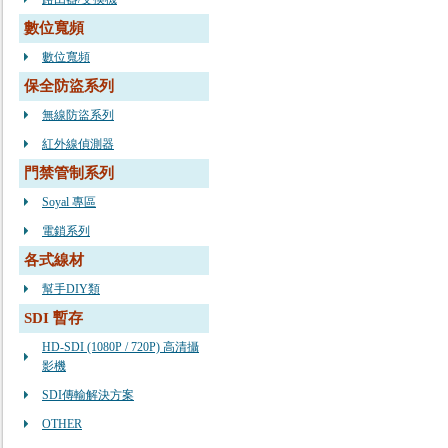
數位寬頻
數位寬頻
保全防盜系列
無線防盜系列
紅外線偵測器
門禁管制系列
Soyal 專區
電鎖系列
各式線材
幫手DIY類
SDI 暫存
HD-SDI (1080P / 720P) 高清攝
影機
SDI傳輸解決方案
OTHER