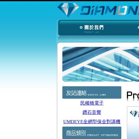
民權橋電子
鑽石音響
UMDEYE全網型保全對講機