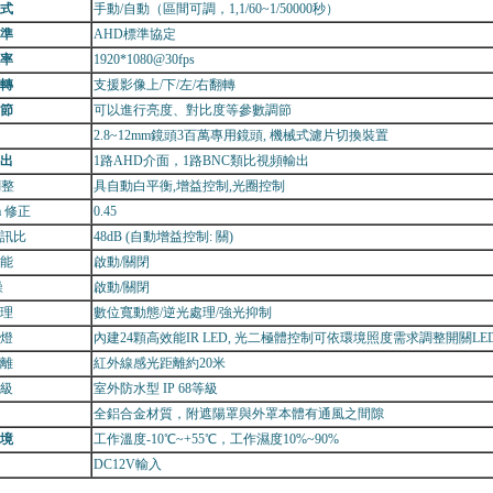
式
手動/自動（區間可調，1,1/60~1/50000秒）
準
AHD標準協定
率
1920*1080@30fps
轉
支援影像上/下/左/右翻轉
節
可以進行亮度、對比度等參數調節
2.8~12mm鏡頭3百萬專用鏡頭, 機械式濾片切換裝置
出
1路AHD介面，1路BNC類比視頻輸出
調整
具自動白平衡,增益控制,光圈控制
a 修正
0.45
訊比
48dB (自動增益控制: 關)
能
啟動/關閉
噪
啟動/關閉
理
數位寬動態/逆光處理/強光抑制
燈
內建24顆高效能IR LED, 光二極體控制可依環境照度需求調整開關LE
離
紅外線感光距離約20米
級
室外防水型 IP 68等級
全鋁合金材質，附遮陽罩與外罩本體有通風之間隙
境
工作溫度-10℃~+55℃，工作濕度10%~90%
DC12V輸入