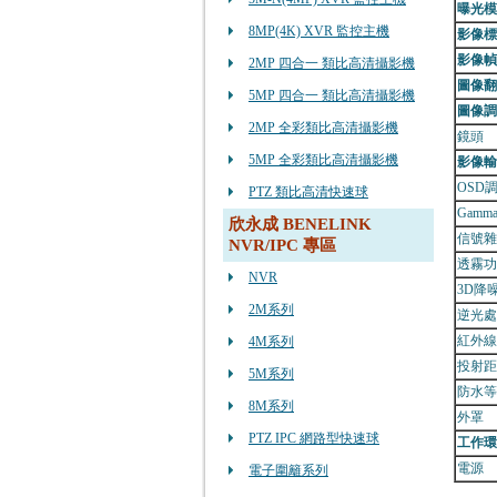
曝光模
8MP(4K) XVR 監控主機
影像標
影像幀
2MP 四合一 類比高清攝影機
圖像翻
5MP 四合一 類比高清攝影機
圖像調
2MP 全彩類比高清攝影機
鏡頭
5MP 全彩類比高清攝影機
影像輸
OSD
PTZ 類比高清快速球
Gamm
欣永成 BENELINK
信號雜
NVR/IPC 專區
透霧功
NVR
3D降
2M系列
逆光處
紅外線
4M系列
投射距
5M系列
防水等
8M系列
外罩
PTZ IPC 網路型快速球
工作環
電源
電子圍籬系列