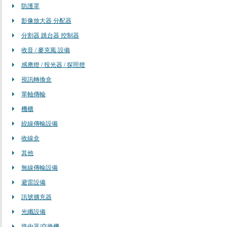
防護罩
影像放大器 分配器
分割器 跳台器 控制器
收音 / 麥克風 設備
感應燈 / 投光器 / 探照燈
視訊轉換盒
單軸傳輸
機櫃
絞線傳輸設備
收線盒
其他
無線傳輸設備
避雷設備
訊號擴充器
光纖設備
路由器/交換機