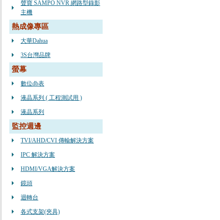
聲寶 SAMPO NVR 網路型錄影
主機
熱成像專區
大華Dahua
3S台灣品牌
螢幕
數位db表
液晶系列 ( 工程測試用 )
液晶系列
監控週邊
TVI/AHD/CVI 傳輸解決方案
IPC 解決方案
HDMI/VGA解決方案
鏡頭
迴轉台
各式支架(夾具)