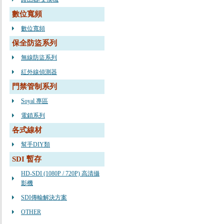
數位寬頻
數位寬頻
保全防盜系列
無線防盜系列
紅外線偵測器
門禁管制系列
Soyal 專區
電鎖系列
各式線材
幫手DIY類
SDI 暫存
HD-SDI (1080P / 720P) 高清攝
影機
SDI傳輸解決方案
OTHER