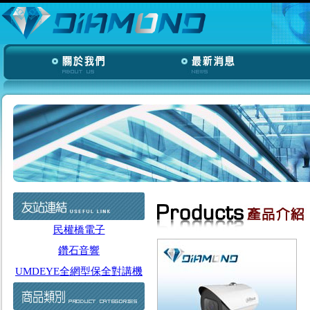
民權橋電子
鑽石音響
UMDEYE全網型保全對講機