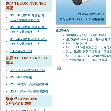
東訊 TECOM NVR /IPC
專區
8MP-4K-無POE-無警報-無E-
sata-人臉辨識錄影主機
8MP-4K-帶POE-帶警報-無E-
商品說明:
sata-人臉辨識錄影主機
流線獨特新外觀，支架分離設計
8MP-4K-帶POE-帶警報-帶E-
星光級0.005Lux照度，有效提升
Max. 30fps@1080P
sata-人臉辨識錄影主機
DC12V±30%寬電壓設計，可降
IPCAM全彩系列
Smart IR獨特智慧型紅外線，
CVI、AHD、TVI、CVBS影像
東訊 TECOM XVR/CCD
紅外線距離30M，IP67防水等級
專區
5MP-LITE-帶警報錄影主機
8MP(4K)-帶警報
2MP-中階款-同軸帶聲攝影機
5MP-中階款-同軸帶聲攝影機
欣永成 BENELINK
XVR/CCD 專區
5M-N(4MP) XVR 監控主機