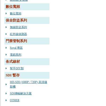
數位寬頻
數位寬頻
保全防盜系列
無線防盜系列
紅外線偵測器
門禁管制系列
Soyal 專區
電鎖系列
各式線材
幫手DIY類
SDI 暫存
HD-SDI (1080P / 720P) 高清攝
影機
SDI傳輸解決方案
OTHER