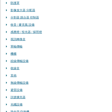
防護罩
影像放大器 分配器
分割器 跳台器 控制器
收音 / 麥克風 設備
感應燈 / 投光器 / 探照燈
視訊轉換盒
單軸傳輸
機櫃
絞線傳輸設備
收線盒
其他
無線傳輸設備
避雷設備
訊號擴充器
光纖設備
路由器/交換機