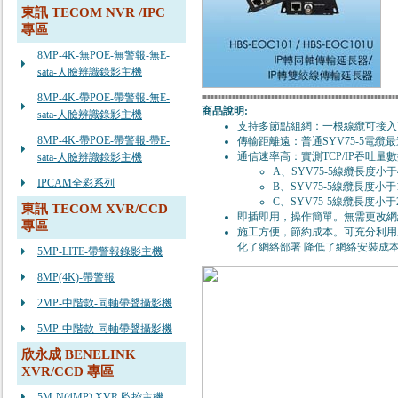
東訊 TECOM NVR /IPC
專區
8MP-4K-無POE-無警報-無E-
sata-人臉辨識錄影主機
8MP-4K-帶POE-帶警報-無E-
商品說明:
sata-人臉辨識錄影主機
支持多節點組網：一根線纜可接入
8MP-4K-帶POE-帶警報-帶E-
傳輸距離遠：普通SYV75-5電纜最遠
通信速率高：實測TCP/IP吞吐量
sata-人臉辨識錄影主機
A、SYV75-5線纜長度小于4
IPCAM全彩系列
B、SYV75-5線纜長度小于10
C、SYV75-5線纜長度小于20
東訊 TECOM XVR/CCD
即插即用，操作簡單。無需更改
專區
施工方便，節約成本。可充分利用
化了網絡部署 降低了網絡安裝成
5MP-LITE-帶警報錄影主機
8MP(4K)-帶警報
2MP-中階款-同軸帶聲攝影機
5MP-中階款-同軸帶聲攝影機
欣永成 BENELINK
XVR/CCD 專區
5M-N(4MP) XVR 監控主機