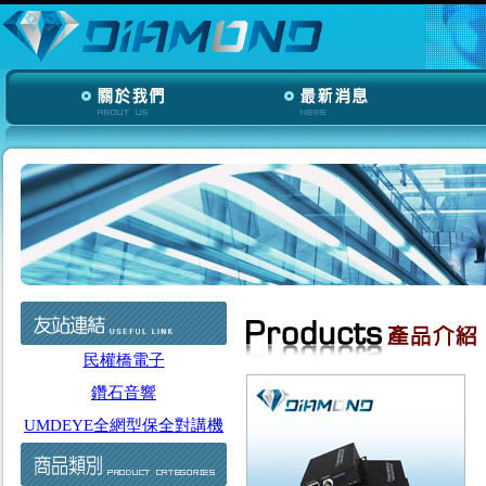
民權橋電子
鑽石音響
UMDEYE全網型保全對講機