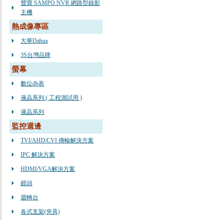
聲寶 SAMPO NVR 網路型錄影
主機
熱成像專區
大華Dahua
3S台灣品牌
螢幕
數位db表
液晶系列 ( 工程測試用 )
液晶系列
監控週邊
TVI/AHD/CVI 傳輸解決方案
IPC 解決方案
HDMI/VGA解決方案
鏡頭
迴轉台
各式支架(夾具)