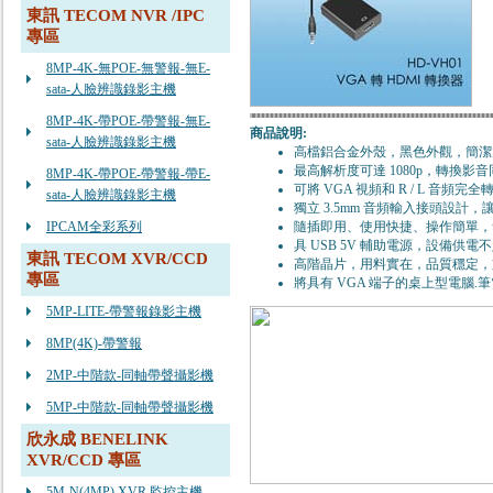
東訊 TECOM NVR /IPC
專區
8MP-4K-無POE-無警報-無E-
sata-人臉辨識錄影主機
8MP-4K-帶POE-帶警報-無E-
商品說明:
sata-人臉辨識錄影主機
高檔鋁合金外殼，黑色外觀，簡潔
最高解析度可達 1080p，轉換影
8MP-4K-帶POE-帶警報-帶E-
可將 VGA 視頻和 R / L 音頻完全轉
sata-人臉辨識錄影主機
獨立 3.5mm 音頻輸入接頭設計，
IPCAM全彩系列
隨插即用、使用快捷、操作簡單，
具 USB 5V 輔助電源，設備供
東訊 TECOM XVR/CCD
高階晶片，用料實在，品質穩定，支援
專區
將具有 VGA 端子的桌上型電腦.筆電
5MP-LITE-帶警報錄影主機
8MP(4K)-帶警報
2MP-中階款-同軸帶聲攝影機
5MP-中階款-同軸帶聲攝影機
欣永成 BENELINK
XVR/CCD 專區
5M-N(4MP) XVR 監控主機