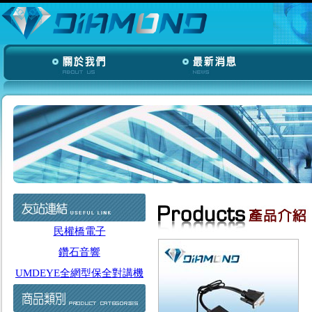
民權橋電子
鑽石音響
UMDEYE全網型保全對講機