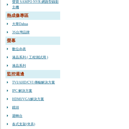
聲寶 SAMPO NVR 網路型錄影
主機
熱成像專區
大華Dahua
3S台灣品牌
螢幕
數位db表
液晶系列 ( 工程測試用 )
液晶系列
監控週邊
TVI/AHD/CVI 傳輸解決方案
IPC 解決方案
HDMI/VGA解決方案
鏡頭
迴轉台
各式支架(夾具)