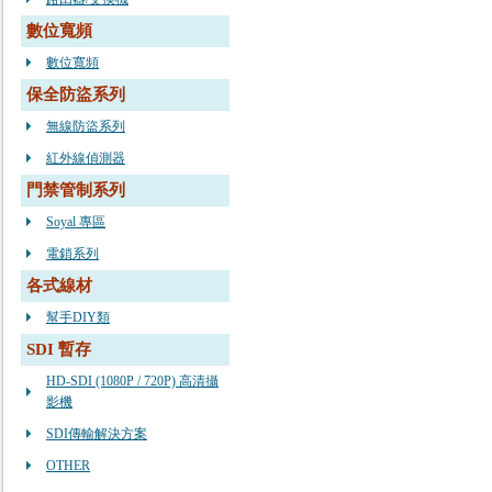
數位寬頻
數位寬頻
保全防盜系列
無線防盜系列
紅外線偵測器
門禁管制系列
Soyal 專區
電鎖系列
各式線材
幫手DIY類
SDI 暫存
HD-SDI (1080P / 720P) 高清攝
影機
SDI傳輸解決方案
OTHER