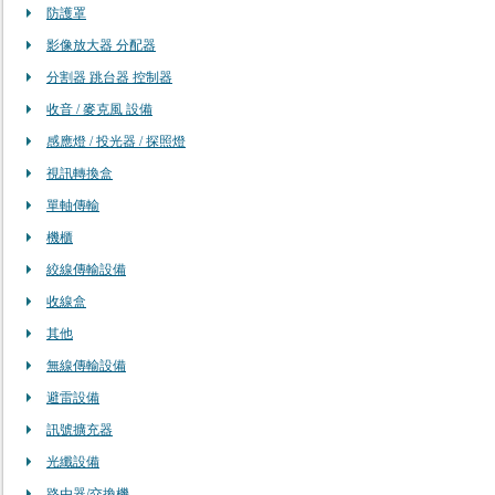
防護罩
影像放大器 分配器
分割器 跳台器 控制器
收音 / 麥克風 設備
感應燈 / 投光器 / 探照燈
視訊轉換盒
單軸傳輸
機櫃
絞線傳輸設備
收線盒
其他
無線傳輸設備
避雷設備
訊號擴充器
光纖設備
路由器/交換機