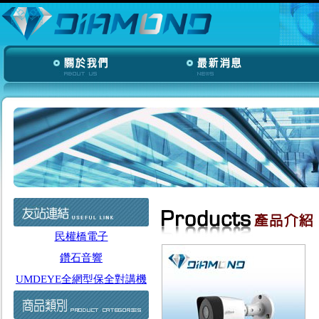
民權橋電子
鑽石音響
UMDEYE全網型保全對講機