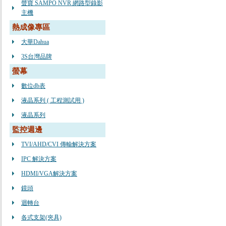
聲寶 SAMPO NVR 網路型錄影
主機
熱成像專區
大華Dahua
3S台灣品牌
螢幕
數位db表
液晶系列 ( 工程測試用 )
液晶系列
監控週邊
TVI/AHD/CVI 傳輸解決方案
IPC 解決方案
HDMI/VGA解決方案
鏡頭
迴轉台
各式支架(夾具)