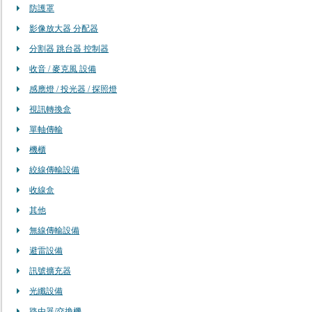
防護罩
影像放大器 分配器
分割器 跳台器 控制器
收音 / 麥克風 設備
感應燈 / 投光器 / 探照燈
視訊轉換盒
單軸傳輸
機櫃
絞線傳輸設備
收線盒
其他
無線傳輸設備
避雷設備
訊號擴充器
光纖設備
路由器/交換機