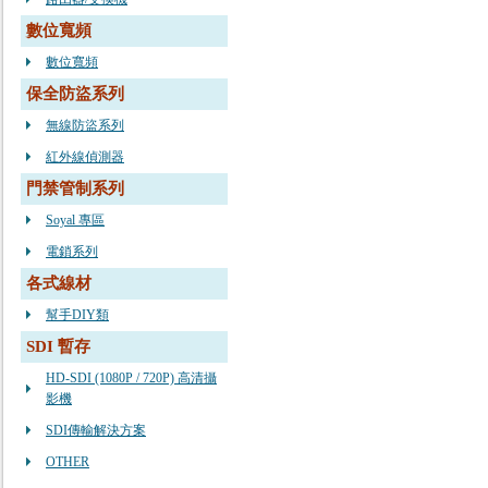
數位寬頻
數位寬頻
保全防盜系列
無線防盜系列
紅外線偵測器
門禁管制系列
Soyal 專區
電鎖系列
各式線材
幫手DIY類
SDI 暫存
HD-SDI (1080P / 720P) 高清攝
影機
SDI傳輸解決方案
OTHER