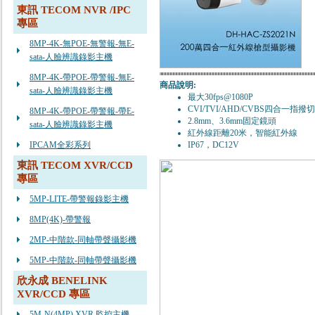
東訊 TECOM NVR /IPC
專區
8MP-4K-無POE-無警報-無E-
sata-人臉辨識錄影主機
8MP-4K-帶POE-帶警報-無E-
商品說明:
sata-人臉辨識錄影主機
最大30fps@1080P
CVI/TVI/AHD/CVBS四合一指撥
8MP-4K-帶POE-帶警報-帶E-
2.8mm、3.6mm固定鏡頭
sata-人臉辨識錄影主機
紅外線距離20米，智能紅外線
IPCAM全彩系列
IP67，DC12V
東訊 TECOM XVR/CCD
專區
5MP-LITE-帶警報錄影主機
8MP(4K)-帶警報
2MP-中階款-同軸帶聲攝影機
5MP-中階款-同軸帶聲攝影機
欣永成 BENELINK
XVR/CCD 專區
5M-N(4MP) XVR 監控主機