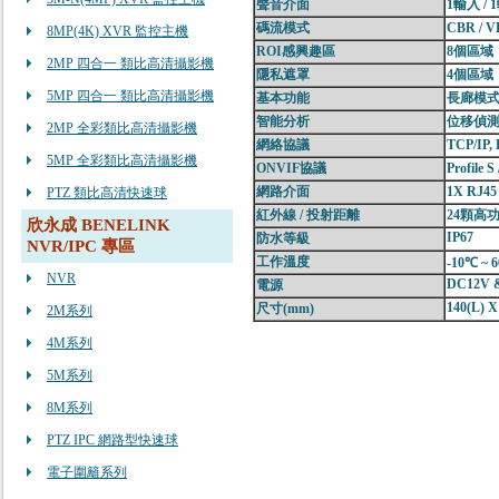
聲音介面
1
輸入 / 
碼流模式
CBR / 
8MP(4K) XVR 監控主機
ROI
感興趣區
8
個區域
2MP 四合一 類比高清攝影機
隱私遮罩
4
個區域
5MP 四合一 類比高清攝影機
基本功能
長廊模式 
智能分析
位移偵
2MP 全彩類比高清攝影機
網絡協議
TCP/IP,
5MP 全彩類比高清攝影機
ONVIF
協議
Profile S 
網路介面
1X RJ45
PTZ 類比高清快速球
紅外線 / 投射距離
24
顆高功
欣永成 BENELINK
IP67
防水等級
NVR/IPC 專區
工作溫度
-10
℃
~ 6
NVR
DC12V 
電源
140(L) X
尺寸
(mm)
2M系列
4M系列
5M系列
8M系列
PTZ IPC 網路型快速球
電子圍籬系列