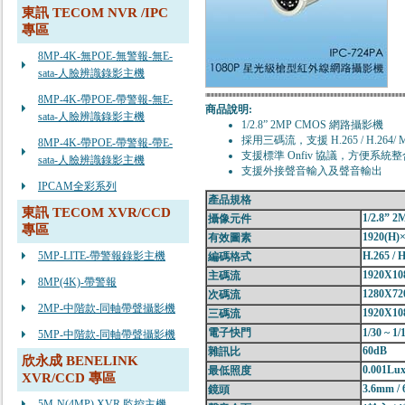
東訊 TECOM NVR /IPC
專區
8MP-4K-無POE-無警報-無E-
sata-人臉辨識錄影主機
8MP-4K-帶POE-帶警報-無E-
商品說明:
sata-人臉辨識錄影主機
1/2.8” 2MP CMOS 網路攝影機
採用三碼流，支援 H.265 / H.264/
8MP-4K-帶POE-帶警報-帶E-
支援標準 Onfiv 協議，方便系統
sata-人臉辨識錄影主機
支援外接聲音輸入及聲音輸出
IPCAM全彩系列
產品規格
東訊 TECOM XVR/CCD
1/2.8
” 2
攝像元件
專區
1920(H)
×
有效圖素
5MP-LITE-帶警報錄影主機
H.265 / 
編碼格式
1920X108
主碼流
8MP(4K)-帶警報
1280X720
次碼流
2MP-中階款-同軸帶聲攝影機
1920X10
三碼流
電子快門
1/30 ~ 1
5MP-中階款-同軸帶聲攝影機
60dB
雜訊比
欣永成 BENELINK
0.001Lu
最低照度
XVR/CCD 專區
3.6mm /
鏡頭
5M-N(4MP) XVR 監控主機