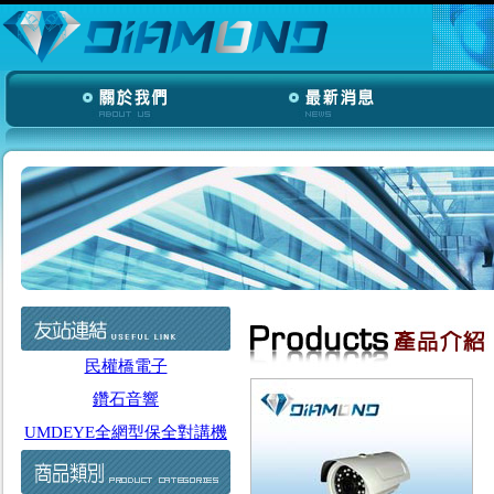
民權橋電子
鑽石音響
UMDEYE全網型保全對講機