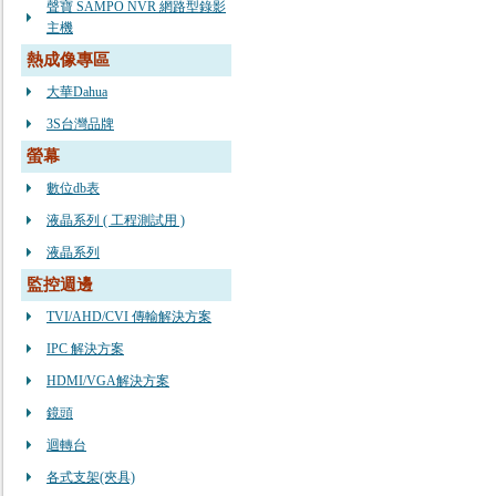
聲寶 SAMPO NVR 網路型錄影
主機
熱成像專區
大華Dahua
3S台灣品牌
螢幕
數位db表
液晶系列 ( 工程測試用 )
液晶系列
監控週邊
TVI/AHD/CVI 傳輸解決方案
IPC 解決方案
HDMI/VGA解決方案
鏡頭
迴轉台
各式支架(夾具)