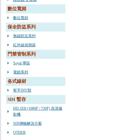
數位寬頻
數位寬頻
保全防盜系列
無線防盜系列
紅外線偵測器
門禁管制系列
Soyal 專區
電鎖系列
各式線材
幫手DIY類
SDI 暫存
HD-SDI (1080P / 720P) 高清攝
影機
SDI傳輸解決方案
OTHER