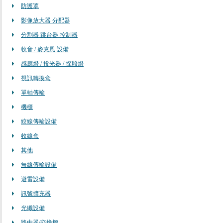
防護罩
影像放大器 分配器
分割器 跳台器 控制器
收音 / 麥克風 設備
感應燈 / 投光器 / 探照燈
視訊轉換盒
單軸傳輸
機櫃
絞線傳輸設備
收線盒
其他
無線傳輸設備
避雷設備
訊號擴充器
光纖設備
路由器/交換機