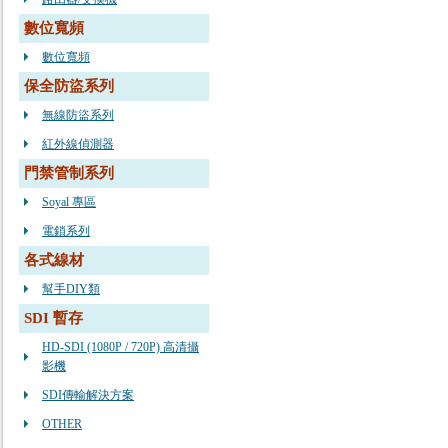
數位寬頻
數位寬頻
保全防盜系列
無線防盜系列
紅外線偵測器
門禁管制系列
Soyal 專區
電鎖系列
各式線材
幫手DIY類
SDI 暫存
HD-SDI (1080P / 720P) 高清攝
影機
SDI傳輸解決方案
OTHER