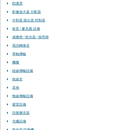
防護罩
影像放大器 分配器
分割器 跳台器 控制器
收音 / 麥克風 設備
感應燈 / 投光器 / 探照燈
視訊轉換盒
單軸傳輸
機櫃
絞線傳輸設備
收線盒
其他
無線傳輸設備
避雷設備
訊號擴充器
光纖設備
路由器/交換機