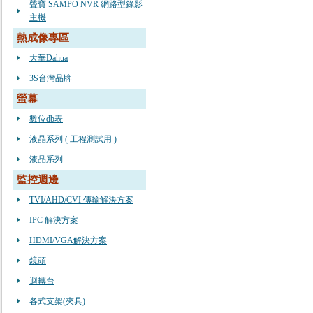
聲寶 SAMPO NVR 網路型錄影
主機
熱成像專區
大華Dahua
3S台灣品牌
螢幕
數位db表
液晶系列 ( 工程測試用 )
液晶系列
監控週邊
TVI/AHD/CVI 傳輸解決方案
IPC 解決方案
HDMI/VGA解決方案
鏡頭
迴轉台
各式支架(夾具)