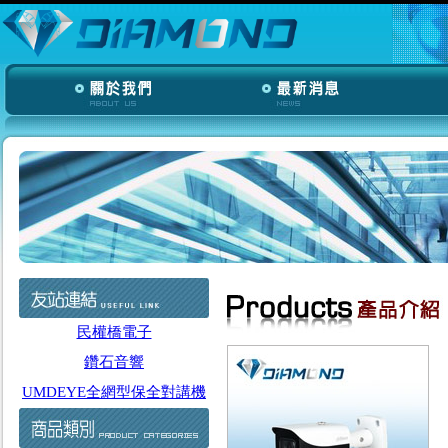
民權橋電子
鑽石音響
UMDEYE全網型保全對講機