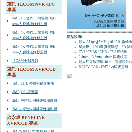
東訊 TECOM NVR /IPC
專區
8MP-4K-無POE-無警報-無E-
sata-人臉辨識錄影主機
8MP-4K-帶POE-帶警報-無E-
商品說明:
sata-人臉辨識錄影主機
最大 25 fps@5MP（16 : 9 影像輸
8MP-4K-帶POE-帶警報-帶E-
星光級、120 dB 真寬動態、3D 降
CVI / CVBS / AHD / TVI 可切換
sata-人臉辨識錄影主機
2.8mm、3.6mm、6mm 固定鏡頭
IPCAM全彩系列
最大紅外線距離 40 m，智能紅外
DC12V±30% / IP67 / 內建麥克風
東訊 TECOM XVR/CCD
專區
5MP-LITE-帶警報錄影主機
8MP(4K)-帶警報
2MP-中階款-同軸帶聲攝影機
5MP-中階款-同軸帶聲攝影機
欣永成 BENELINK
XVR/CCD 專區
5M-N(4MP) XVR 監控主機