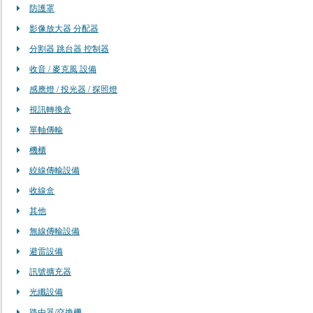
防護罩
影像放大器 分配器
分割器 跳台器 控制器
收音 / 麥克風 設備
感應燈 / 投光器 / 探照燈
視訊轉換盒
單軸傳輸
機櫃
絞線傳輸設備
收線盒
其他
無線傳輸設備
避雷設備
訊號擴充器
光纖設備
路由器/交換機