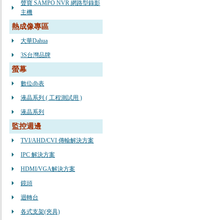
聲寶 SAMPO NVR 網路型錄影
主機
熱成像專區
大華Dahua
3S台灣品牌
螢幕
數位db表
液晶系列 ( 工程測試用 )
液晶系列
監控週邊
TVI/AHD/CVI 傳輸解決方案
IPC 解決方案
HDMI/VGA解決方案
鏡頭
迴轉台
各式支架(夾具)