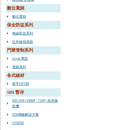
數位寬頻
數位寬頻
保全防盜系列
無線防盜系列
紅外線偵測器
門禁管制系列
Soyal 專區
電鎖系列
各式線材
幫手DIY類
SDI 暫存
HD-SDI (1080P / 720P) 高清攝
影機
SDI傳輸解決方案
OTHER