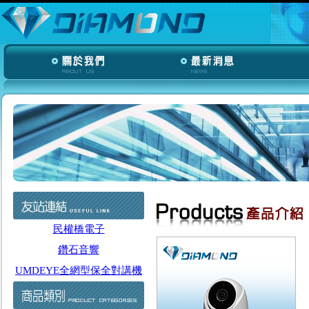
民權橋電子
鑽石音響
UMDEYE全網型保全對講機