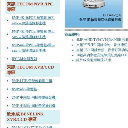
東訊 TECOM NVR /IPC
專區
8MP-4K-無POE-無警報-無E-
sata-人臉辨識錄影主機
8MP-4K-帶POE-帶警報-無E-
商品說明:
sata-人臉辨識錄影主機
4MP /AHD/TVI/CVI/類比960H 
支援????UTC 同軸控制，及指撥
8MP-4K-帶POE-帶警報-帶E-
支援 TVI 同軸音頻，音量可調功能
sata-人臉辨識錄影主機
18顆高功率微晶矩陣式紅外線LED
IPCAM全彩系列
紅外線投射距離達25 米
東訊 TECOM XVR/CCD
專區
5MP-LITE-帶警報錄影主機
8MP(4K)-帶警報
2MP-中階款-同軸帶聲攝影機
5MP-中階款-同軸帶聲攝影機
欣永成 BENELINK
XVR/CCD 專區
5M-N(4MP) XVR 監控主機