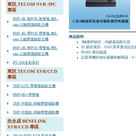
東訊 TECOM NVR /IPC
專區
8MP-4K-無POE-無警報-無E-
sata-人臉辨識錄影主機
8MP-4K-帶POE-帶警報-無E-
商品說明:
sata-人臉辨識錄影主機
3軸搖桿操控，內鍵液晶顯示器
ID 易於識別，OSD 菜單選項設定
8MP-4K-帶POE-帶警報-帶E-
RS485 通信協議
sata-人臉辨識錄影主機
設置球機的地址範圍和解碼器：0 ~ 
IPCAM全彩系列
東訊 TECOM XVR/CCD
專區
5MP-LITE-帶警報錄影主機
8MP(4K)-帶警報
2MP-中階款-同軸帶聲攝影機
5MP-中階款-同軸帶聲攝影機
欣永成 BENELINK
XVR/CCD 專區
5M-N(4MP) XVR 監控主機