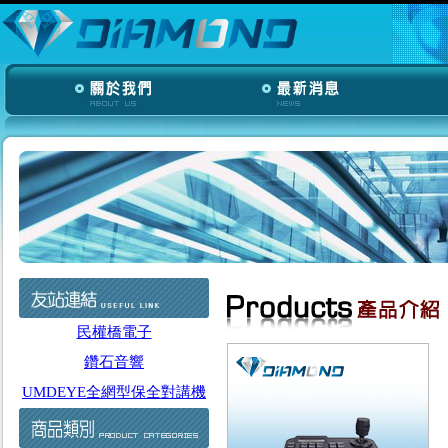
民權橋電子
鑽石音響
UMDEYE全網型保全對講機