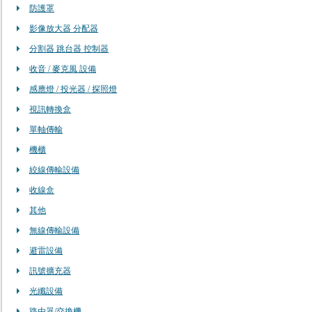
防護罩
影像放大器 分配器
分割器 跳台器 控制器
收音 / 麥克風 設備
感應燈 / 投光器 / 探照燈
視訊轉換盒
單軸傳輸
機櫃
絞線傳輸設備
收線盒
其他
無線傳輸設備
避雷設備
訊號擴充器
光纖設備
路由器/交換機