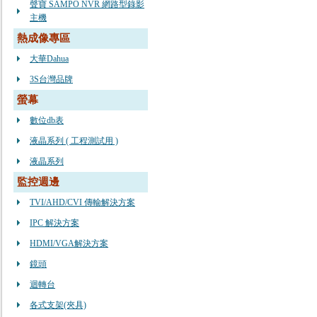
聲寶 SAMPO NVR 網路型錄影
主機
熱成像專區
大華Dahua
3S台灣品牌
螢幕
數位db表
液晶系列 ( 工程測試用 )
液晶系列
監控週邊
TVI/AHD/CVI 傳輸解決方案
IPC 解決方案
HDMI/VGA解決方案
鏡頭
迴轉台
各式支架(夾具)