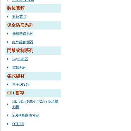
數位寬頻
數位寬頻
保全防盜系列
無線防盜系列
紅外線偵測器
門禁管制系列
Soyal 專區
電鎖系列
各式線材
幫手DIY類
SDI 暫存
HD-SDI (1080P / 720P) 高清攝
影機
SDI傳輸解決方案
OTHER