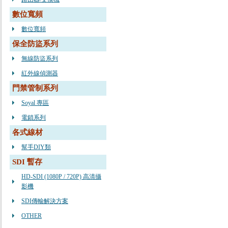
數位寬頻
數位寬頻
保全防盜系列
無線防盜系列
紅外線偵測器
門禁管制系列
Soyal 專區
電鎖系列
各式線材
幫手DIY類
SDI 暫存
HD-SDI (1080P / 720P) 高清攝
影機
SDI傳輸解決方案
OTHER