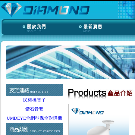
民權橋電子
鑽石音響
UMDEYE全網型保全對講機