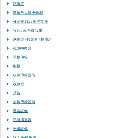
防護罩
影像放大器 分配器
分割器 跳台器 控制器
收音 / 麥克風 設備
感應燈 / 投光器 / 探照燈
視訊轉換盒
單軸傳輸
機櫃
絞線傳輸設備
收線盒
其他
無線傳輸設備
避雷設備
訊號擴充器
光纖設備
路由器/交換機