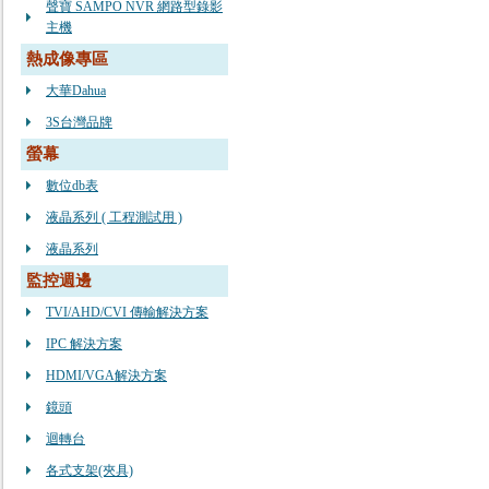
聲寶 SAMPO NVR 網路型錄影
主機
熱成像專區
大華Dahua
3S台灣品牌
螢幕
數位db表
液晶系列 ( 工程測試用 )
液晶系列
監控週邊
TVI/AHD/CVI 傳輸解決方案
IPC 解決方案
HDMI/VGA解決方案
鏡頭
迴轉台
各式支架(夾具)