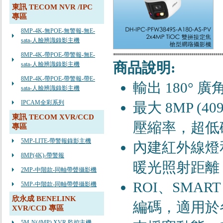
東訊 TECOM NVR /IPC
專區
8MP-4K-無POE-無警報-無E-
sata-人臉辨識錄影主機
8MP-4K-帶POE-帶警報-無E-
商品說明:
sata-人臉辨識錄影主機
8MP-4K-帶POE-帶警報-帶E-
輸出 180° 
sata-人臉辨識錄影主機
IPCAM全彩系列
最大 8MP (40
東訊 TECOM XVR/CCD
壓縮率，超低
專區
5MP-LITE-帶警報錄影主機
內建紅外線燈
8MP(4K)-帶警報
暖光照射距離 2
2MP-中階款-同軸帶聲攝影機
ROI、SMART 
5MP-中階款-同軸帶聲攝影機
欣永成 BENELINK
編碼，適用於
XVR/CCD 專區
5M-N(4MP) XVR 監控主機