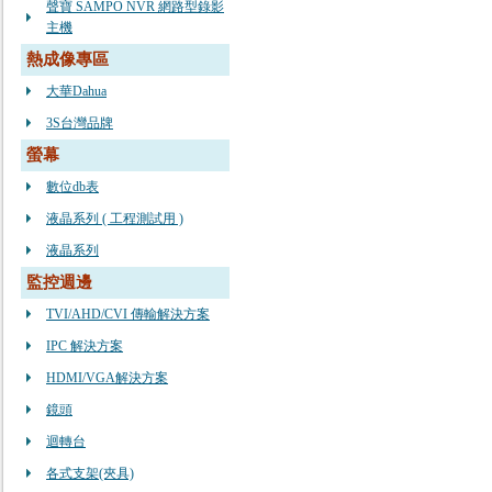
聲寶 SAMPO NVR 網路型錄影
主機
熱成像專區
大華Dahua
3S台灣品牌
螢幕
數位db表
液晶系列 ( 工程測試用 )
液晶系列
監控週邊
TVI/AHD/CVI 傳輸解決方案
IPC 解決方案
HDMI/VGA解決方案
鏡頭
迴轉台
各式支架(夾具)