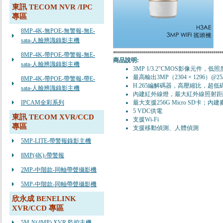
東訊 TECOM NVR /IPC
專區
8MP-4K-無POE-無警報-無E-
sata-人臉辨識錄影主機
8MP-4K-帶POE-帶警報-無E-
商品說明:
sata-人臉辨識錄影主機
3MP 1/3.2"CMOS影像元件，
最高輸出3MP（2304 × 1296）@25/3
8MP-4K-帶POE-帶警報-帶E-
H.265編解碼器，高壓縮比，超低
sata-人臉辨識錄影主機
內建紅外線燈，最大紅外線照射距
IPCAM全彩系列
最大支援256G Micro SD卡；
5 VDC供電
東訊 TECOM XVR/CCD
支援Wi-Fi
專區
支援移動偵測、人體偵測
5MP-LITE-帶警報錄影主機
8MP(4K)-帶警報
2MP-中階款-同軸帶聲攝影機
5MP-中階款-同軸帶聲攝影機
欣永成 BENELINK
XVR/CCD 專區
5M-N(4MP) XVR 監控主機