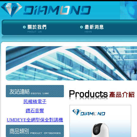
民權橋電子
鑽石音響
UMDEYE全網型保全對講機