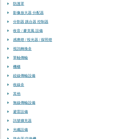
防護罩
影像放大器 分配器
分割器 跳台器 控制器
收音 / 麥克風 設備
感應燈 / 投光器 / 探照燈
視訊轉換盒
單軸傳輸
機櫃
絞線傳輸設備
收線盒
其他
無線傳輸設備
避雷設備
訊號擴充器
光纖設備
路由器/交換機