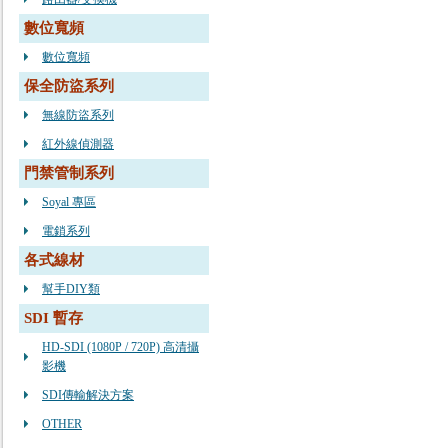
數位寬頻
數位寬頻
保全防盜系列
無線防盜系列
紅外線偵測器
門禁管制系列
Soyal 專區
電鎖系列
各式線材
幫手DIY類
SDI 暫存
HD-SDI (1080P / 720P) 高清攝
影機
SDI傳輸解決方案
OTHER