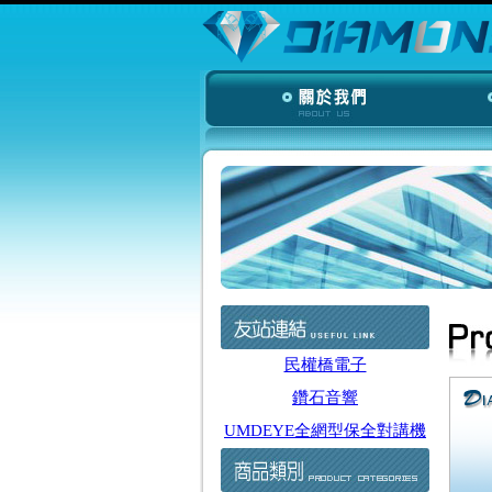
民權橋電子
鑽石音響
UMDEYE全網型保全對講機