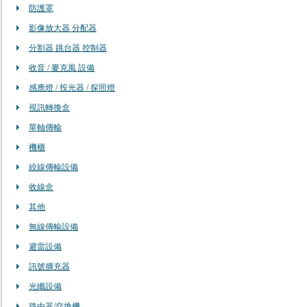
防護罩
影像放大器 分配器
分割器 跳台器 控制器
收音 / 麥克風 設備
感應燈 / 投光器 / 探照燈
視訊轉換盒
單軸傳輸
機櫃
絞線傳輸設備
收線盒
其他
無線傳輸設備
避雷設備
訊號擴充器
光纖設備
路由器/交換機