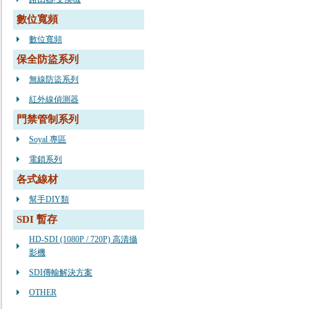
數位寬頻
數位寬頻
保全防盜系列
無線防盜系列
紅外線偵測器
門禁管制系列
Soyal 專區
電鎖系列
各式線材
幫手DIY類
SDI 暫存
HD-SDI (1080P / 720P) 高清攝
影機
SDI傳輸解決方案
OTHER