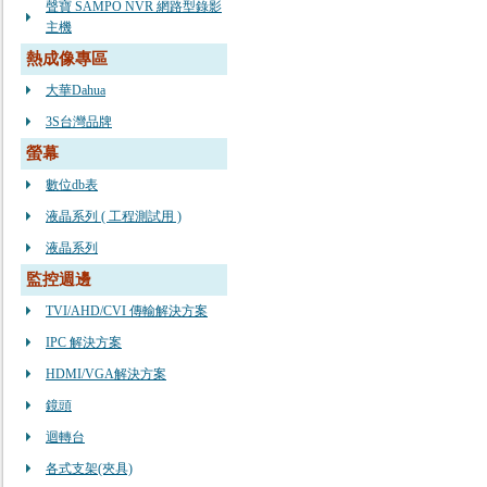
聲寶 SAMPO NVR 網路型錄影
主機
熱成像專區
大華Dahua
3S台灣品牌
螢幕
數位db表
液晶系列 ( 工程測試用 )
液晶系列
監控週邊
TVI/AHD/CVI 傳輸解決方案
IPC 解決方案
HDMI/VGA解決方案
鏡頭
迴轉台
各式支架(夾具)