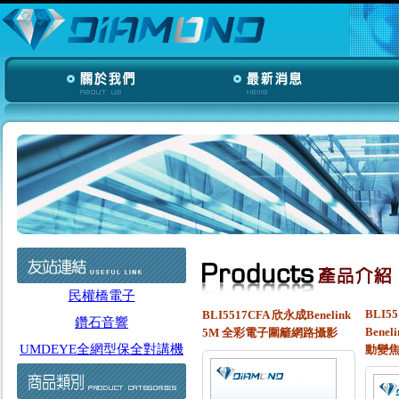
民權橋電子
BLI5
BLI5517CFA 欣永成Benelink
鑽石音響
Bene
5M 全彩電⼦圍籬網路攝影
UMDEYE全網型保全對講機
動變