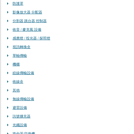
防護罩
影像放大器 分配器
分割器 跳台器 控制器
收音 / 麥克風 設備
感應燈 / 投光器 / 探照燈
視訊轉換盒
單軸傳輸
機櫃
絞線傳輸設備
收線盒
其他
無線傳輸設備
避雷設備
訊號擴充器
光纖設備
路由器/交換機