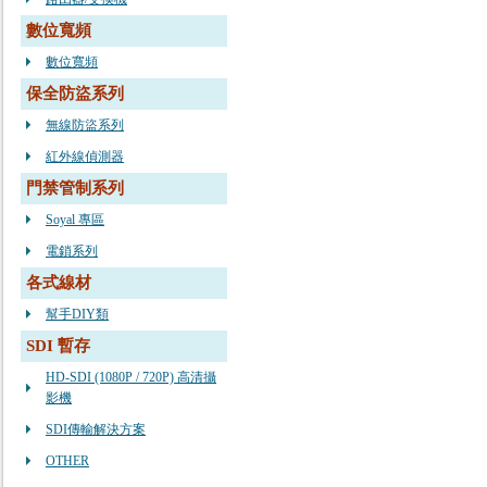
數位寬頻
數位寬頻
保全防盜系列
無線防盜系列
紅外線偵測器
門禁管制系列
Soyal 專區
電鎖系列
各式線材
幫手DIY類
SDI 暫存
HD-SDI (1080P / 720P) 高清攝
影機
SDI傳輸解決方案
OTHER