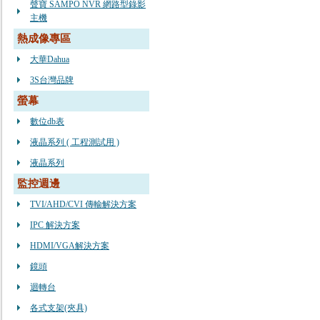
聲寶 SAMPO NVR 網路型錄影
主機
熱成像專區
大華Dahua
3S台灣品牌
螢幕
數位db表
液晶系列 ( 工程測試用 )
液晶系列
監控週邊
TVI/AHD/CVI 傳輸解決方案
IPC 解決方案
HDMI/VGA解決方案
鏡頭
迴轉台
各式支架(夾具)