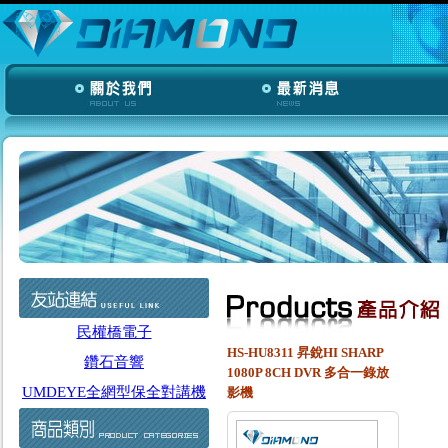
民權橋電子
HS-HU8311 昇銳HI SHARP
鑽石音響
1080P 8CH DVR 多合一錄放
UMDEYE全網型保全對講機
影機