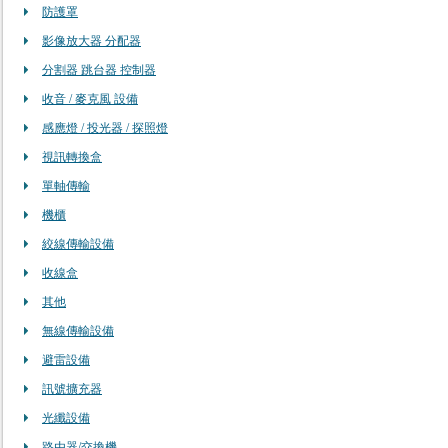
防護罩
影像放大器 分配器
分割器 跳台器 控制器
收音 / 麥克風 設備
感應燈 / 投光器 / 探照燈
視訊轉換盒
單軸傳輸
機櫃
絞線傳輸設備
收線盒
其他
無線傳輸設備
避雷設備
訊號擴充器
光纖設備
路由器/交換機