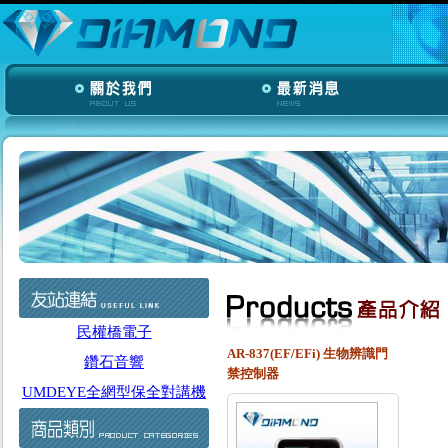
民權橋電子
AR-837(EF/EFi) 生物辨識門
鑽石音響
禁控制器
UMDEYE全網型保全對講機