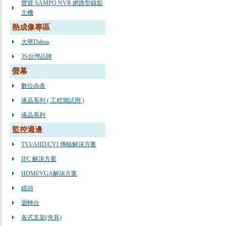
聲寶 SAMPO NVR 網路型錄影
主機
熱成像專區
大華Dahua
3S台灣品牌
螢幕
數位db表
液晶系列 ( 工程測試用 )
液晶系列
監控週邊
TVI/AHD/CVI 傳輸解決方案
IPC 解決方案
HDMI/VGA解決方案
鏡頭
迴轉台
各式支架(夾具)