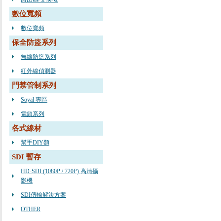
數位寬頻
數位寬頻
保全防盜系列
無線防盜系列
紅外線偵測器
門禁管制系列
Soyal 專區
電鎖系列
各式線材
幫手DIY類
SDI 暫存
HD-SDI (1080P / 720P) 高清攝
影機
SDI傳輸解決方案
OTHER