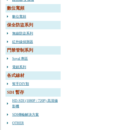
數位寬頻
數位寬頻
保全防盜系列
無線防盜系列
紅外線偵測器
門禁管制系列
Soyal 專區
電鎖系列
各式線材
幫手DIY類
SDI 暫存
HD-SDI (1080P / 720P) 高清攝
影機
SDI傳輸解決方案
OTHER