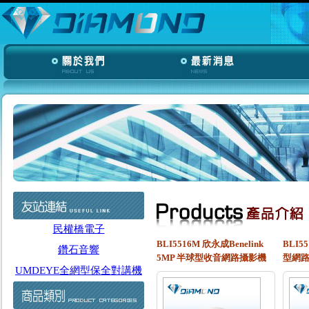
民權橋電子
BLI5516M 欣永成Benelink
BLI5
鑽石音響
5MP 半球型收音網路攝影機
型網
UMDEYE全網型保全對講機