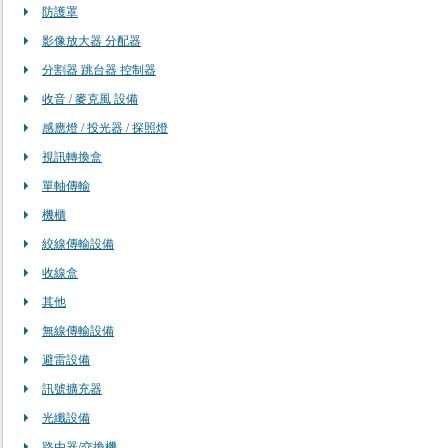
防護罩
影像放大器 分配器
分割器 跳台器 控制器
收音 / 麥克風 設備
感應燈 / 投光器 / 探照燈
視訊轉換盒
單軸傳輸
機櫃
絞線傳輸設備
收線盒
其他
無線傳輸設備
避雷設備
訊號擴充器
光纖設備
路由器/交換機