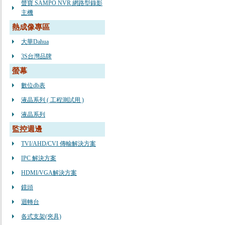
聲寶 SAMPO NVR 網路型錄影
主機
熱成像專區
大華Dahua
3S台灣品牌
螢幕
數位db表
液晶系列 ( 工程測試用 )
液晶系列
監控週邊
TVI/AHD/CVI 傳輸解決方案
IPC 解決方案
HDMI/VGA解決方案
鏡頭
迴轉台
各式支架(夾具)