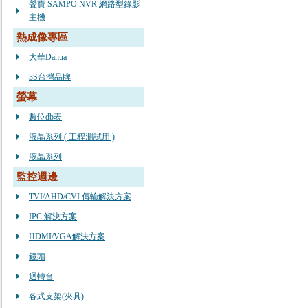
聲寶 SAMPO NVR 網路型錄影
主機
熱成像專區
大華Dahua
3S台灣品牌
螢幕
數位db表
液晶系列 ( 工程測試用 )
液晶系列
監控週邊
TVI/AHD/CVI 傳輸解決方案
IPC 解決方案
HDMI/VGA解決方案
鏡頭
迴轉台
各式支架(夾具)