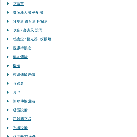
防護罩
影像放大器 分配器
分割器 跳台器 控制器
收音 / 麥克風 設備
感應燈 / 投光器 / 探照燈
視訊轉換盒
單軸傳輸
機櫃
絞線傳輸設備
收線盒
其他
無線傳輸設備
避雷設備
訊號擴充器
光纖設備
路由器/交換機