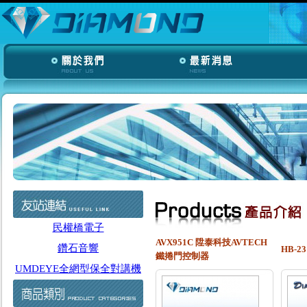
民權橋電子
AVX951C 陞泰科技AVTECH
鑽石音響
HB-
鐵捲門控制器
UMDEYE全網型保全對講機