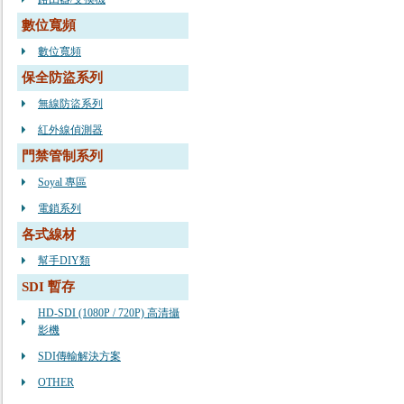
數位寬頻
數位寬頻
保全防盜系列
無線防盜系列
紅外線偵測器
門禁管制系列
Soyal 專區
電鎖系列
各式線材
幫手DIY類
SDI 暫存
HD-SDI (1080P / 720P) 高清攝
影機
SDI傳輸解決方案
OTHER