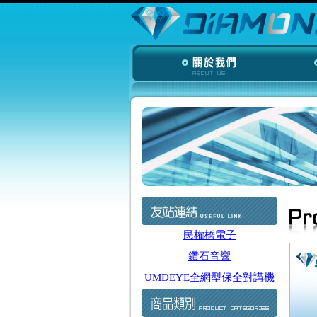
民權橋電子
鑽石音響
UMDEYE全網型保全對講機