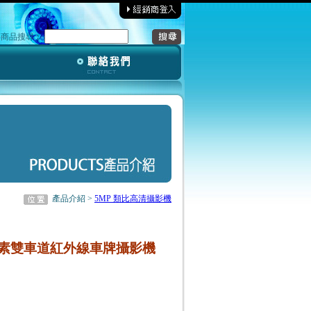
‧商品搜尋︰
產品介紹 >
5MP 類比高清攝影機
百萬畫素雙車道紅外線車牌攝影機