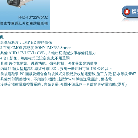
明:
影像解析度：5MP HD 即時影像
5 百萬 CMOS 高感度 SONY IMX335 Sensor
具備 AHD / TVI /CVI / CVB，S 輸出切換減少庫存備貨壓力
4 合1 影像，每組程式已設定完成,不用重調
具備 數位寬動態、透霧功能、強光抑制，強化異常光源環境
內建12 顆大型超高功率紅外線LED，投射一般距離可達 120 公尺以上
前後耐敲擊 PC 面板及鋁合金前後掀式外殼易於收納電源線,施工方便; 防水等級:IP67
具備外部調整機構，不須拆卸機體 ; 新型PWM 脈衝送電設計 , 更省電
冷熱定溫微電腦控置系統 , 壽命更長; 夜間不須風扇一直啟動更省電節能.(選配)