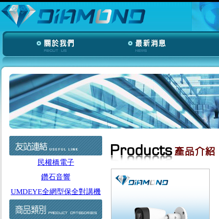
民權橋電子
鑽石音響
UMDEYE全網型保全對講機