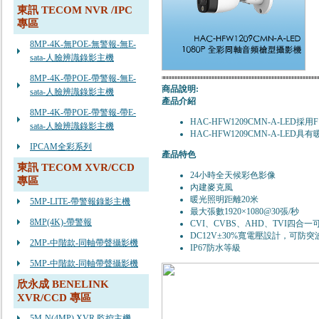
東訊 TECOM NVR /IPC
專區
8MP-4K-無POE-無警報-無E-
sata-人臉辨識錄影主機
8MP-4K-帶POE-帶警報-無E-
商品說明:
sata-人臉辨識錄影主機
產品介紹
8MP-4K-帶POE-帶警報-帶E-
HAC-HFW1209CMN-A-L
sata-人臉辨識錄影主機
HAC-HFW1209CMN-A-L
IPCAM全彩系列
產品特色
東訊 TECOM XVR/CCD
24小時全天候彩色影像
專區
內建麥克風
暖光照明距離20米
5MP-LITE-帶警報錄影主機
最大張數1920×1080@30張/秒
8MP(4K)-帶警報
CVI、CVBS、AHD、TVI四合
DC12V±30%寬電壓設計，可防突
2MP-中階款-同軸帶聲攝影機
IP67防水等級
5MP-中階款-同軸帶聲攝影機
欣永成 BENELINK
XVR/CCD 專區
5M-N(4MP) XVR 監控主機