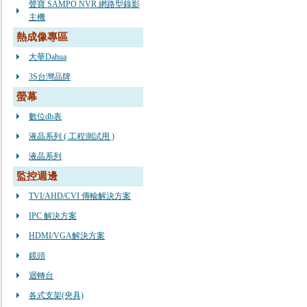
聲寶 SAMPO NVR 網路型錄影
主機
熱成像專區
大華Dahua
3S台灣品牌
螢幕
數位db表
液晶系列 ( 工程測試用 )
液晶系列
監控週邊
TVI/AHD/CVI 傳輸解決方案
IPC 解決方案
HDMI/VGA解決方案
鏡頭
迴轉台
各式支架(夾具)