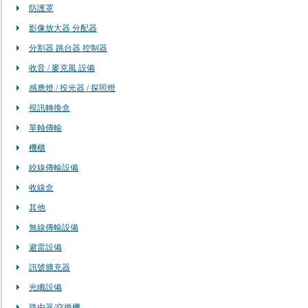
防護罩
影像放大器 分配器
分割器 跳台器 控制器
收音 / 麥克風 設備
感應燈 / 投光器 / 探照燈
視訊轉換盒
單軸傳輸
機櫃
絞線傳輸設備
收線盒
其他
無線傳輸設備
避雷設備
訊號擴充器
光纖設備
路由器/交換機