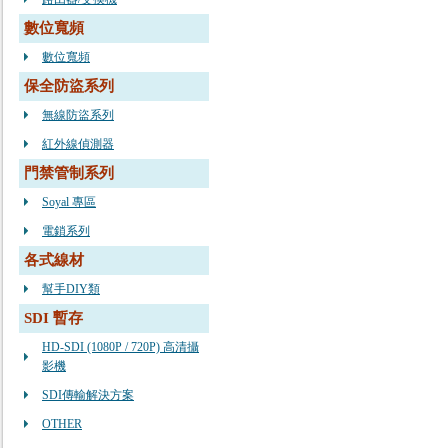
數位寬頻
數位寬頻
保全防盜系列
無線防盜系列
紅外線偵測器
門禁管制系列
Soyal 專區
電鎖系列
各式線材
幫手DIY類
SDI 暫存
HD-SDI (1080P / 720P) 高清攝
影機
SDI傳輸解決方案
OTHER