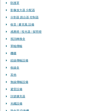
防護罩
影像放大器 分配器
分割器 跳台器 控制器
收音 / 麥克風 設備
感應燈 / 投光器 / 探照燈
視訊轉換盒
單軸傳輸
機櫃
絞線傳輸設備
收線盒
其他
無線傳輸設備
避雷設備
訊號擴充器
光纖設備
路由器/交換機