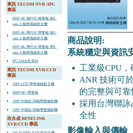
東訊 TECOM NVR /IPC
專區
8MP-4K-無POE-無警報-無E-
sata-人臉辨識錄影主機
8MP-4K-帶POE-帶警報-無E-
商品說明:
sata-人臉辨識錄影主機
8MP-4K-帶POE-帶警報-帶E-
系統穩定與資訊
sata-人臉辨識錄影主機
IPCAM全彩系列
⼯業級CPU
東訊 TECOM XVR/CCD
專區
ANR 技術
5MP-LITE-帶警報錄影主機
的完整與可靠
8MP(4K)-帶警報
採⽤台灣聯詠
2MP-中階款-同軸帶聲攝影機
5MP-中階款-同軸帶聲攝影機
全性
欣永成 BENELINK
XVR/CCD 專區
影像輸入與傳輸
5M-N(4MP) XVR 監控主機