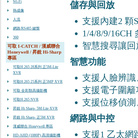
Wi-Fi
儲存與回放
熱成像
⽀援內建2 顆S
人流
網路/RS485 鍵盤
1/4/8/9/1
360
智慧搜尋讓回
可取 I-CATCH / 漢威聯合
Honeywell / 昇銳 Hi-Sharp
專區
智慧功能
可取H.265 28系列 正5M-Lite
XVR
⽀援⼈臉辨識
可取H.265 25系列 正5MP XVR
⽀援電⼦圍籬功
可取 全彩類高攝影機
可取H.265 NVR
⽀援位移偵測
昇銳 Hi Sharp- 5M-Lite XVR
網路與中控
昇銳 Hi Sharp- 正5M XVR
漢威聯合 Honeywell 專區
⽀援1 ⼄太網
HD-AHD (1080P) 高清攝影機