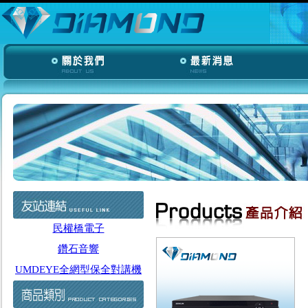
民權橋電子
鑽石音響
UMDEYE全網型保全對講機