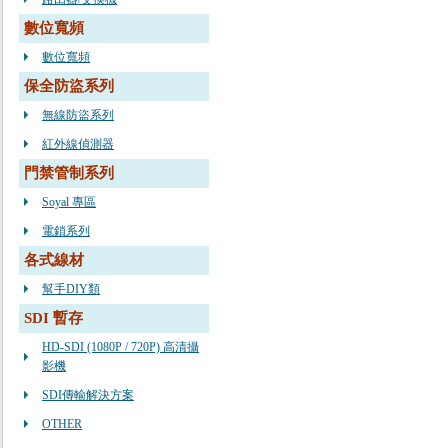
數位寬頻
數位寬頻
保全防盜系列
無線防盜系列
紅外線偵測器
門禁管制系列
Soyal 專區
電鎖系列
各式線材
幫手DIY類
SDI 暫存
HD-SDI (1080P / 720P) 高清攝
影機
SDI傳輸解決方案
OTHER