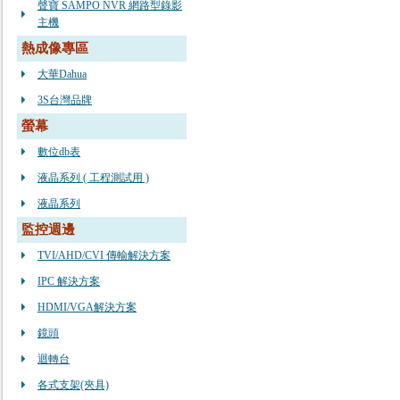
聲寶 SAMPO NVR 網路型錄影
主機
熱成像專區
大華Dahua
3S台灣品牌
螢幕
數位db表
液晶系列 ( 工程測試用 )
液晶系列
監控週邊
TVI/AHD/CVI 傳輸解決方案
IPC 解決方案
HDMI/VGA解決方案
鏡頭
迴轉台
各式支架(夾具)