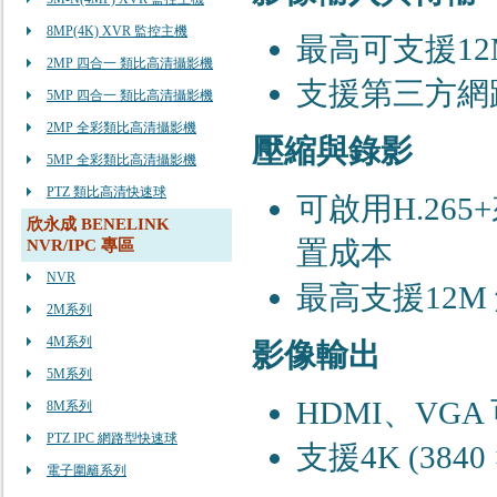
8MP(4K) XVR 監控主機
最⾼可⽀援12
2MP 四合一 類比高清攝影機
⽀援第三⽅網路攝
5MP 四合一 類比高清攝影機
2MP 全彩類比高清攝影機
壓縮與錄影
5MP 全彩類比高清攝影機
PTZ 類比高清快速球
可啟⽤H.26
欣永成 BENELINK
置成本
NVR/IPC 專區
NVR
最⾼⽀援12M
2M系列
4M系列
影像輸出
5M系列
HDMI、VG
8M系列
PTZ IPC 網路型快速球
⽀援4K (3840
電子圍籬系列