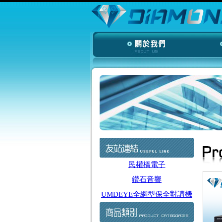
民權橋電子
鑽石音響
UMDEYE全網型保全對講機