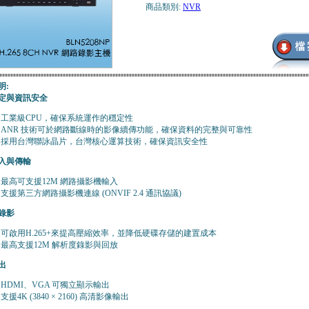
商品類別:
NVR
明:
定與資訊安全
⼯業級CPU，確保系統運作的穩定性
ANR 技術可於網路斷線時的影像續傳功能，確保資料的完整與可靠性
採⽤台灣聯詠晶片，台灣核⼼運算技術，確保資訊安全性
入與傳輸
最⾼可⽀援12M 網路攝影機輸入
⽀援第三⽅網路攝影機連線 (ONVIF 2.4 通訊協議)
錄影
可啟⽤H.265+來提⾼壓縮效率，並降低硬碟存儲的建置成本
最⾼⽀援12M 解析度錄影與回放
出
HDMI、VGA 可獨立顯⽰輸出
⽀援4K (3840 × 2160) ⾼清影像輸出