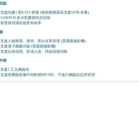
回放
⽀援內建1 顆SATA 硬碟 (每顆硬碟最⾼⽀援10TB 容量)
1/4/8/9CH 多分割畫⾯同步回放
智慧搜尋讓回放更有效率
能
⽀援⼈臉辨識、搜尋、⿊⽩名單管理 (需選購攝影機)
⽀援電⼦圍籬功能 (需選購攝影機)
⽀援位移偵測、區域入侵、跨線偵測功能
中控
⽀援1 ⼄太網路埠
⽀援免費版影像中控軟體BPCMS，可進⾏網路設定與管理