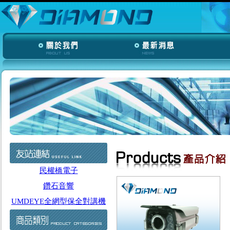
民權橋電子
鑽石音響
UMDEYE全網型保全對講機