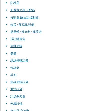
防護罩
影像放大器 分配器
分割器 跳台器 控制器
收音 / 麥克風 設備
感應燈 / 投光器 / 探照燈
視訊轉換盒
單軸傳輸
機櫃
絞線傳輸設備
收線盒
其他
無線傳輸設備
避雷設備
訊號擴充器
光纖設備
路由器/交換機