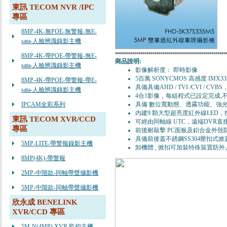
東訊 TECOM NVR /IPC
專區
8MP-4K-無POE-無警報-無E-
sata-人臉辨識錄影主機
8MP-4K-帶POE-帶警報-無E-
商品說明:
sata-人臉辨識錄影主機
影像解析度： 即時影像
5百萬 SONYCMOS 高感度 IMX335 
8MP-4K-帶POE-帶警報-帶E-
具備具備AHD / TVI /CVI /
sata-人臉辨識錄影主機
4合1影像，每組程式已設定完成,
IPCAM全彩系列
具備 數位寬動態、透霧功能、強
內建9 顆大型超亮度紅外線LED，
東訊 TECOM XVR/CCD
可經由同軸線 UTC，遠端DVR直
專區
前後耐敲擊 PC面板及鋁合金外殼防水
具備前後蓋不銹鋼SS304壓扣式
5MP-LITE-帶警報錄影主機
卸機體 , 掀扣可加裝特殊裝置防外人
8MP(4K)-帶警報
2MP-中階款-同軸帶聲攝影機
5MP-中階款-同軸帶聲攝影機
欣永成 BENELINK
XVR/CCD 專區
5M-N(4MP) XVR 監控主機