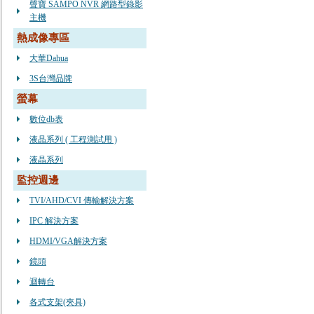
聲寶 SAMPO NVR 網路型錄影
主機
熱成像專區
大華Dahua
3S台灣品牌
螢幕
數位db表
液晶系列 ( 工程測試用 )
液晶系列
監控週邊
TVI/AHD/CVI 傳輸解決方案
IPC 解決方案
HDMI/VGA解決方案
鏡頭
迴轉台
各式支架(夾具)