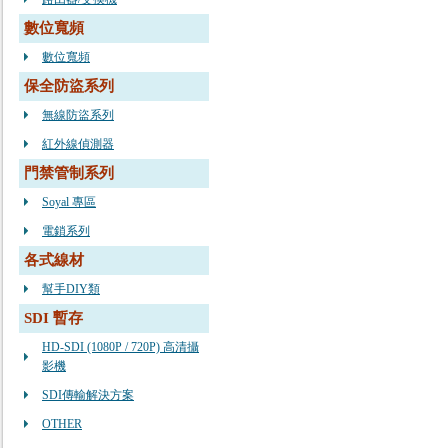
數位寬頻
數位寬頻
保全防盜系列
無線防盜系列
紅外線偵測器
門禁管制系列
Soyal 專區
電鎖系列
各式線材
幫手DIY類
SDI 暫存
HD-SDI (1080P / 720P) 高清攝
影機
SDI傳輸解決方案
OTHER