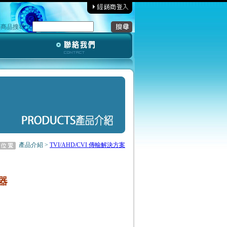
‧商品搜尋︰
產品介紹 >
TVI/AHD/CVI 傳輸解決方案
離器