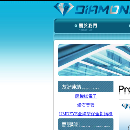
民權橋電子
鑽石音響
UMDEYE全網型保全對講機