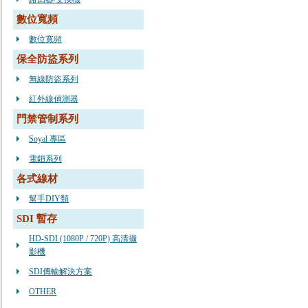
數位寬頻
數位寬頻
保全防盜系列
無線防盜系列
紅外線偵測器
門禁管制系列
Soyal 專區
電鎖系列
各式線材
幫手DIY類
SDI 暫存
HD-SDI (1080P / 720P) 高清攝
影機
SDI傳輸解決方案
OTHER