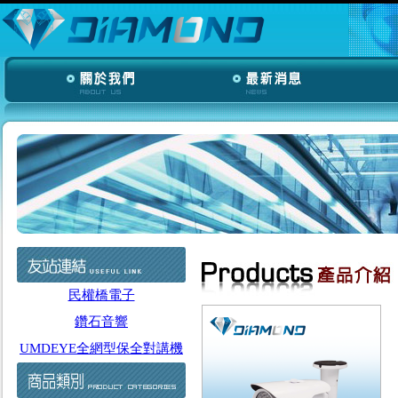
民權橋電子
鑽石音響
UMDEYE全網型保全對講機