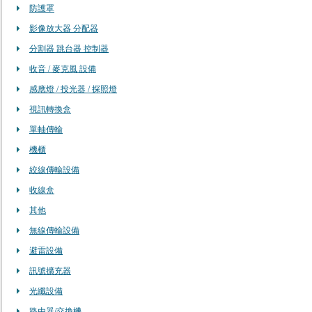
防護罩
影像放大器 分配器
分割器 跳台器 控制器
收音 / 麥克風 設備
感應燈 / 投光器 / 探照燈
視訊轉換盒
單軸傳輸
機櫃
絞線傳輸設備
收線盒
其他
無線傳輸設備
避雷設備
訊號擴充器
光纖設備
路由器/交換機