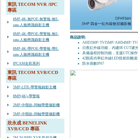
東訊 TECOM NVR /IPC
專區
8MP-4K-無POE-無警報-無E-
sata-人臉辨識錄影主機
8MP-4K-帶POE-帶警報-無E-
商品說明:
sata-人臉辨識錄影主機
AHD5MP/ TVI5MP/ AHD4MP/ T
日夜紅外線功能，內建IR CUT濾
8MP-4K-帶POE-帶警報-帶E-
具備遠程控制功能，支援UTC操作
sata-人臉辨識錄影主機
42顆高功率紅外線LED投射距離達
IPCAM全彩系列
防水係數IP67
東訊 TECOM XVR/CCD
專區
5MP-LITE-帶警報錄影主機
8MP(4K)-帶警報
2MP-中階款-同軸帶聲攝影機
5MP-中階款-同軸帶聲攝影機
欣永成 BENELINK
XVR/CCD 專區
5M-N(4MP) XVR 監控主機