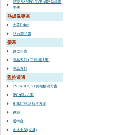
聲寶 SAMPO NVR 網路型錄影
主機
熱成像專區
大華Dahua
3S台灣品牌
螢幕
數位db表
液晶系列 ( 工程測試用 )
液晶系列
監控週邊
TVI/AHD/CVI 傳輸解決方案
IPC 解決方案
HDMI/VGA解決方案
鏡頭
迴轉台
各式支架(夾具)