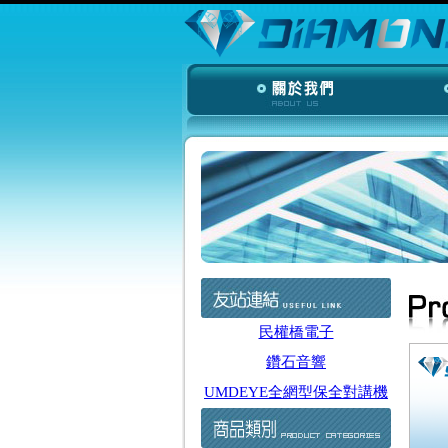
民權橋電子
鑽石音響
UMDEYE全網型保全對講機