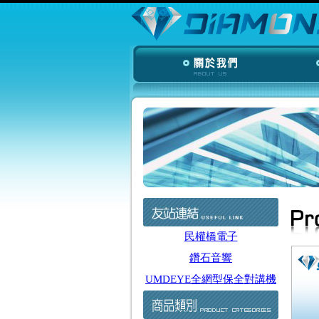
民權橋電子
鑽石音響
UMDEYE全網型保全對講機