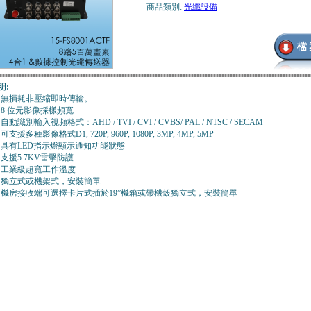
商品類別:
光纖設備
明:
無損耗非壓縮即時傳輸。
8 位元影像採樣頻寬
自動識別輸入視頻格式：AHD / TVI / CVI / CVBS/ PAL / NTSC / SECAM
可支援多種影像格式D1, 720P, 960P, 1080P, 3MP, 4MP, 5MP
具有LED指示燈顯示通知功能狀態
支援5.7KV雷擊防護
工業級超寬工作溫度
獨立式或機架式，安裝簡單
機房接收端可選擇卡片式插於19”機箱或帶機殼獨立式，安裝簡單