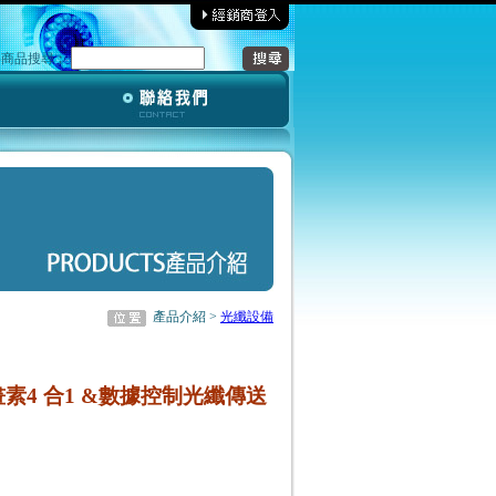
‧商品搜尋︰
產品介紹 >
光纖設備
百萬畫素4 合1 &數據控制光纖傳送