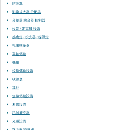
防護罩
影像放大器 分配器
分割器 跳台器 控制器
收音 / 麥克風 設備
感應燈 / 投光器 / 探照燈
視訊轉換盒
單軸傳輸
機櫃
絞線傳輸設備
收線盒
其他
無線傳輸設備
避雷設備
訊號擴充器
光纖設備
路由器/交換機