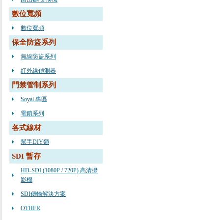
數位寬頻
數位寬頻
保全防盜系列
無線防盜系列
紅外線偵測器
門禁管制系列
Soyal 專區
電鎖系列
各式線材
幫手DIY類
SDI 暫存
HD-SDI (1080P / 720P) 高清攝
影機
SDI傳輸解決方案
OTHER