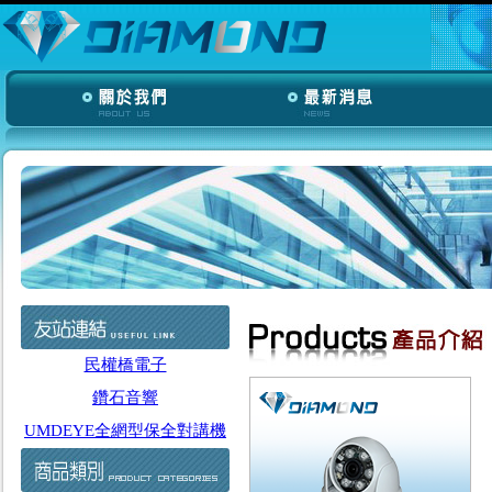
民權橋電子
鑽石音響
UMDEYE全網型保全對講機