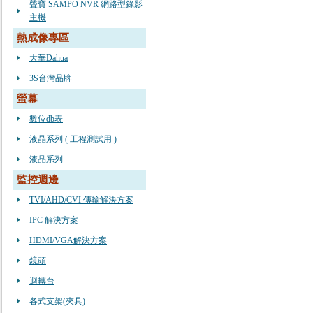
聲寶 SAMPO NVR 網路型錄影
主機
熱成像專區
大華Dahua
3S台灣品牌
螢幕
數位db表
液晶系列 ( 工程測試用 )
液晶系列
監控週邊
TVI/AHD/CVI 傳輸解決方案
IPC 解決方案
HDMI/VGA解決方案
鏡頭
迴轉台
各式支架(夾具)