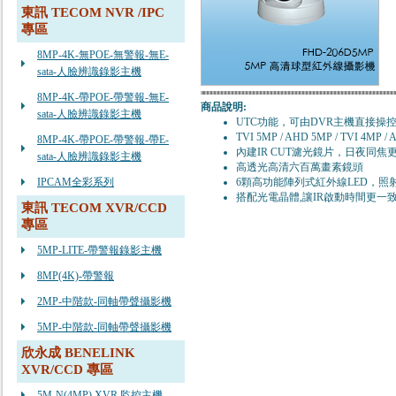
東訊 TECOM NVR /IPC
專區
8MP-4K-無POE-無警報-無E-
sata-人臉辨識錄影主機
8MP-4K-帶POE-帶警報-無E-
商品說明:
sata-人臉辨識錄影主機
UTC功能，可由DVR主機直接操
TVI 5MP / AHD 5MP / TVI 4MP
8MP-4K-帶POE-帶警報-帶E-
內建IR CUT濾光鏡片，日夜同焦
sata-人臉辨識錄影主機
高透光高清六百萬畫素鏡頭
IPCAM全彩系列
6顆高功能陣列式紅外線LED，照
搭配光電晶體,讓IR啟動時間更一
東訊 TECOM XVR/CCD
專區
5MP-LITE-帶警報錄影主機
8MP(4K)-帶警報
2MP-中階款-同軸帶聲攝影機
5MP-中階款-同軸帶聲攝影機
欣永成 BENELINK
XVR/CCD 專區
5M-N(4MP) XVR 監控主機