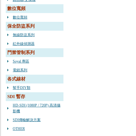
數位寬頻
數位寬頻
保全防盜系列
無線防盜系列
紅外線偵測器
門禁管制系列
Soyal 專區
電鎖系列
各式線材
幫手DIY類
SDI 暫存
HD-SDI (1080P / 720P) 高清攝
影機
SDI傳輸解決方案
OTHER