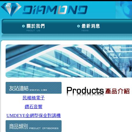
民權橋電子
鑽石音響
UMDEYE全網型保全對講機