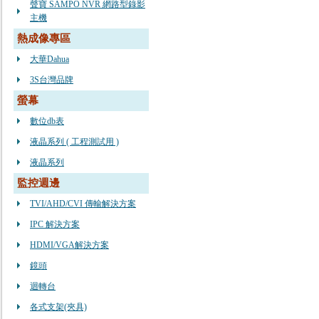
聲寶 SAMPO NVR 網路型錄影
主機
熱成像專區
大華Dahua
3S台灣品牌
螢幕
數位db表
液晶系列 ( 工程測試用 )
液晶系列
監控週邊
TVI/AHD/CVI 傳輸解決方案
IPC 解決方案
HDMI/VGA解決方案
鏡頭
迴轉台
各式支架(夾具)