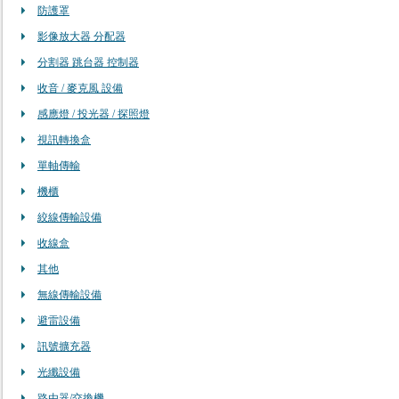
防護罩
影像放大器 分配器
分割器 跳台器 控制器
收音 / 麥克風 設備
感應燈 / 投光器 / 探照燈
視訊轉換盒
單軸傳輸
機櫃
絞線傳輸設備
收線盒
其他
無線傳輸設備
避雷設備
訊號擴充器
光纖設備
路由器/交換機