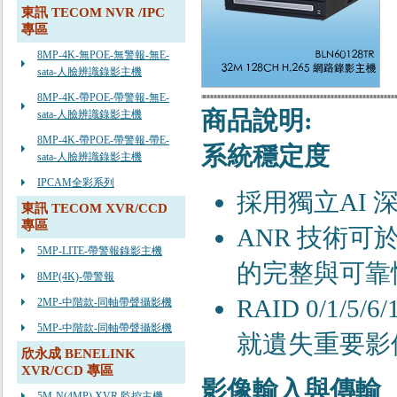
東訊 TECOM NVR /IPC
專區
8MP-4K-無POE-無警報-無E-
sata-人臉辨識錄影主機
8MP-4K-帶POE-帶警報-無E-
商品說明:
sata-人臉辨識錄影主機
8MP-4K-帶POE-帶警報-帶E-
系統穩定度
sata-人臉辨識錄影主機
IPCAM全彩系列
採⽤獨立AI
東訊 TECOM XVR/CCD
專區
ANR 技術
5MP-LITE-帶警報錄影主機
的完整與可靠
8MP(4K)-帶警報
RAID 0/1
2MP-中階款-同軸帶聲攝影機
5MP-中階款-同軸帶聲攝影機
就遺失重要影
欣永成 BENELINK
XVR/CCD 專區
影像輸入與傳輸
5M-N(4MP) XVR 監控主機