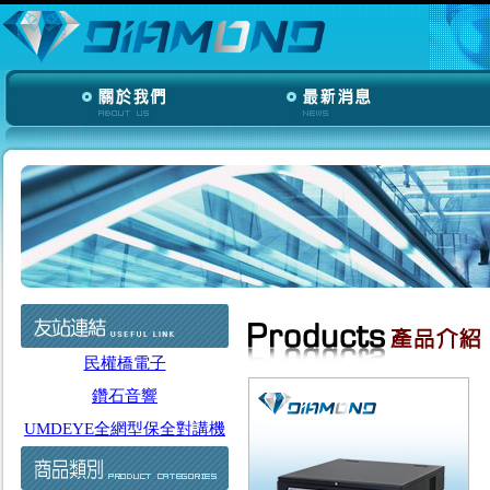
民權橋電子
鑽石音響
UMDEYE全網型保全對講機