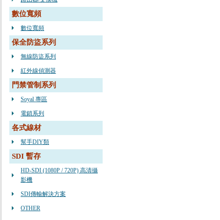
數位寬頻
數位寬頻
保全防盜系列
無線防盜系列
紅外線偵測器
門禁管制系列
Soyal 專區
電鎖系列
各式線材
幫手DIY類
SDI 暫存
HD-SDI (1080P / 720P) 高清攝
影機
SDI傳輸解決方案
OTHER