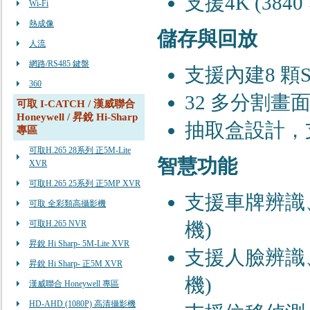
⽀援4K (3840
Wi-Fi
熱成像
儲存與回放
人流
網路/RS485 鍵盤
⽀援內建8 顆S
360
32 多分割畫⾯
可取 I-CATCH / 漢威聯合
Honeywell / 昇銳 Hi-Sharp
抽取盒設計，
專區
可取H.265 28系列 正5M-Lite
智慧功能
XVR
可取H.265 25系列 正5MP XVR
⽀援⾞牌辨識
可取 全彩類高攝影機
可取H.265 NVR
機)
昇銳 Hi Sharp- 5M-Lite XVR
⽀援⼈臉辨識
昇銳 Hi Sharp- 正5M XVR
機)
漢威聯合 Honeywell 專區
HD-AHD (1080P) 高清攝影機