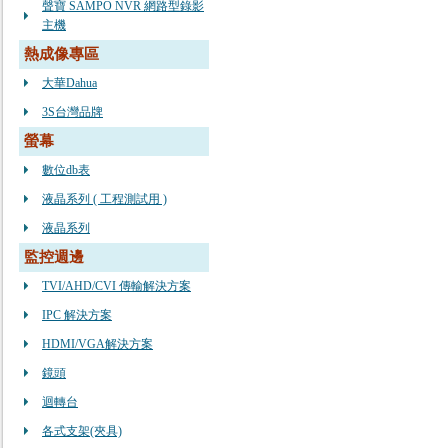
聲寶 SAMPO NVR 網路型錄影
主機
熱成像專區
大華Dahua
3S台灣品牌
螢幕
數位db表
液晶系列 ( 工程測試用 )
液晶系列
監控週邊
TVI/AHD/CVI 傳輸解決方案
IPC 解決方案
HDMI/VGA解決方案
鏡頭
迴轉台
各式支架(夾具)